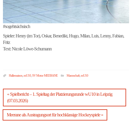
#sogehtsächsisch
Spieler: Henry (im Tor), Oskar, Benedikt, Hugo, Milan, Luis, Lenny, Fabian,
Fritz
Text: Nicole Löwe-Schumann
Hallensaison
,
mU10
,
SV Motor MEERANE
Mannschaft
,
mU10
« Spielbericht – 1. Spieltag der Platzierungsrunde wU10 in Leipzig
(07.03.2026)
Meerane als Austragungsort für hochklassige Hockeyspiele »