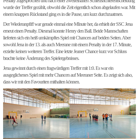
Penalty zugesprochen und nach einer zweifelhaften Schiedsrichterentscheidung
wurde der Treffer gezählt, obwohl die Zeit eigentlich schon abgelaufen war. Mit
einem knappen Rückstand ging es in die Pause, um kurz durchzuatmen.
Der Wiederanpfiff war gerade einmal eine MInute her, da erhielt der SSC Jena
erneut einen Penalty. Diesmal konnte Henry den Ball. Beide Mannschaften
lieferten sich ein heiß umkämpftes Spiel mit Chancen auf beiden Seiten. Aber
sowohl Jena in der 13. als auch Meerane mit einem Penalty in der 17. Minute,
erzielte keinen weiteren Treffer. Eine letzte Jeaner Chance kurz vor Schluss
brachte keine Änderung des Spielergebnisses.
Jena gewinnt durch einen fragwürdigen Treffer mit 1:0. Es war ein
ausgeglichenes Spiel mit mehr Chancen auf Meeraner Seite. Es zeigt sich also,
dass wir mit den Favouriten mithalten können.