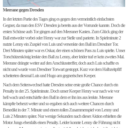
Meerane gegen Dresden
In der letzten Partie des Tages ging es gegen den vermeintlich einfachsten
Gegner, da man den ESV Dresden ja bereits aus der Vorrunde kannte. Doch die
ersten Schüsse aufs Tor gingen auf den Meeraner Kasten. Zum Glück ging der
Ball entweder vorbei oder Henry war zur Stelle und parierte. In Spielminute 2
nutzte Lenny ein Zuspiel von Luis und versenkte den Ball im Dresdner Tor.
Drei Minuten später war es Oskar, der einen schönen Pass zu Luis spielte. Unser
Torschützenkönig lenkte den Ball zu Lenny, aber leider traf er kein zweites Mal.
Meerane drängte weiter auf den Anschlusstreffer, doch auch Luis schaffte es
nicht und wurde vom Dresdner Torwart gestoppt. Kurz vor dem Halbzeitpfiff
scheiterten diesmal Luis und Hugo am gegnerischen Keeper.
Nach dem Seitenwechsel hatte Dresden seine erste große Chance durch ein
Penalty in der 25. Spielminute. Doch unser Keeper Henry war nach wie vor
hell wach und entschärfte den Ball in dem er ihn ins aus lenkte. Meerane
kämpfte beherzt weiter und so ergaben sich auch weitere Chancen durch
Benedikt in der 7. Minute und einem tollen Zusammenspiel von Lenny und
Luis 2 Minuten später. Nur wenige Sekunden nach dieser Aktion erhielten die
Motor Jungs ebenfalls einen Penalty. Leider konnte Lenny die Führung nicht