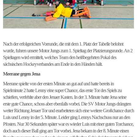
Nach der erfolgreichen Vorrunde, die mit dem 1. Platz der Tabelle belohnt
wurde, fuhren unsere Motor Jungs zum 1. Spieltag der Platzierungsrunde. An 2
Spieltagen wird ermittelt, welches Team den heißbegehrten Pokal des
sächsischen Hockeyverbandes am Ende in den Händen hält.
Meerane
gegen
Jena
Meerane spielte von der ersten Minute an gut auf und hatte bereits in
Spielminute 2 hatte Lenny eine super Chance, das erste Tor des Spiels zu
schießen, verfehlte aber den Jenaer Kasten. In der 3. Minute hatte Jena seine
erste gute Chance, schoss aber ebenfalls vorbei. Die SV Motor Jungs drängten
weiter Richtung Jenaer Tor und erarbeiteten sich eine weitere Großchance durch
Luis und Lenny in der 5. Minute. Leider ging Lennys Nachschuss nur an den
Pfosten. Nur 30 Sekunden später war es wieder Luis mit einer guten Torchance,
doch auch dieser Ball ging am Tor vorbei. Jena bekam in der 8. Minute einen