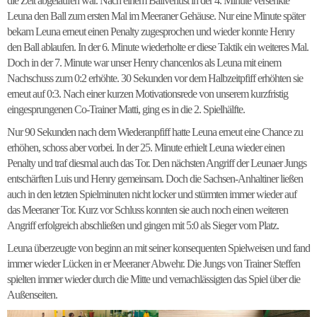
die Zeit abgelaufen war. Nach einem Ballverlust in der 4. Minute versenkte
Leuna den Ball zum ersten Mal im Meeraner Gehäuse. Nur eine Minute später
bekam Leuna erneut einen Penalty zugesprochen und wieder konnte Henry
den Ball ablaufen. In der 6. Minute wiederholte er diese Taktik ein weiteres Mal.
Doch in der 7. Minute war unser Henry chancenlos als Leuna mit einem
Nachschuss zum 0:2 erhöhte. 30 Sekunden vor dem Halbzeitpfiff erhöhten sie
erneut auf 0:3. Nach einer kurzen Motivationsrede von unserem kurzfristig
eingesprungenen Co-Trainer Matti, ging es in die 2. Spielhälfte.
Nur 90 Sekunden nach dem Wiederanpfiff hatte Leuna erneut eine Chance zu
erhöhen, schoss aber vorbei. In der 25. Minute erhielt Leuna wieder einen
Penalty und traf diesmal auch das Tor. Den nächsten Angriff der Leunaer Jungs
entschärften Luis und Henry gemeinsam. Doch die Sachsen-Anhaltiner ließen
auch in den letzten Spielminuten nicht locker und stürmten immer wieder auf
das Meeraner Tor. Kurz vor Schluss konnten sie auch noch einen weiteren
Angriff erfolgreich abschließen und gingen mit 5:0 als Sieger vom Platz.
Leuna überzeugte von beginn an mit seiner konsequenten Spielweisen und fand
immer wieder Lücken in er Meeraner Abwehr. Die Jungs von Trainer Steffen
spielten immer wieder durch die Mitte und vernachlässigten das Spiel über die
Außenseiten.