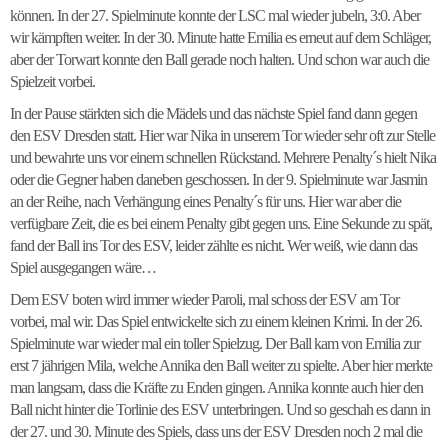
können. In der 27. Spielminute konnte der LSC mal wieder jubeln, 3:0. Aber
wir kämpften weiter. In der 30. Minute hatte Emilia es erneut auf dem Schläger,
aber der Torwart konnte den Ball gerade noch halten. Und schon war auch die
Spielzeit vorbei.
In der Pause stärkten sich die Mädels und das nächste Spiel fand dann gegen
den ESV Dresden statt. Hier war Nika in unserem Tor wieder sehr oft zur Stelle
und bewahrte uns vor einem schnellen Rückstand. Mehrere Penalty´s hielt Nika
oder die Gegner haben daneben geschossen. In der 9. Spielminute war Jasmin
an der Reihe, nach Verhängung eines Penalty´s für uns. Hier war aber die
verfügbare Zeit, die es bei einem Penalty gibt gegen uns. Eine Sekunde zu spät,
fand der Ball ins Tor des ESV, leider zählte es nicht. Wer weiß, wie dann das
Spiel ausgegangen wäre…
Dem ESV boten wird immer wieder Paroli, mal schoss der ESV am Tor
vorbei, mal wir. Das Spiel entwickelte sich zu einem kleinen Krimi. In der 26.
Spielminute war wieder mal ein toller Spielzug. Der Ball kam von Emilia zur
erst 7 jährigen Mila, welche Annika den Ball weiter zu spielte. Aber hier merkte
man langsam, dass die Kräfte zu Enden gingen. Annika konnte auch hier den
Ball nicht hinter die Torlinie des ESV unterbringen. Und so geschah es dann in
der 27. und 30. Minute des Spiels, dass uns der ESV Dresden noch 2 mal die