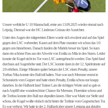
Unsere weibliche U 10 Mannschaft, reiste am 13.09.2025 wieder einmal nach
Leipzig. Diesmal war der HC Lindenau Grünau der Ausrichter.
Unter den Augen der mitgereisten Eltern wurde sich erwärmt und auf das Spiel
gegen den LSC vorbereitet. Kaum auf dem Platz mussten wir schon das 1:0
gegen uns hinnehmen. Danach fanden die Mädels besser ins Spiel. So kam
dann ein schöner Pass aus der Abwehr von Emilia zu Mila in den Sturm. Leider
konnte die Kugel nicht im Tor vom LSC untergebracht werden. Das Spiel fand
durchaus auf Augenhöhe statt. Der LSC konnte dann in der 12. Spielminute auf
2:0 erhöhen. Einige Minuten später bekam der LSC einen Penalty, unsere
Torfrau Nika konnte den Ball toll halten. Nun war auch Meerane erneut in
Schusskreis vom Gegner und hatte einen Penalty, Emilia schoss nur knapp
daneben. In der Halbzeit fand Trainer Lars die richtigen Worte und so gab es
nach Anpfiff eine wunderschöne Chance für Meerane, Florentine schoss und
die Torfrau konnte den Ball nur abprallen lassen. Hier war Marie zur Stelle und
schoss, die Kugel wollte einfach nicht hinter die Torlinie vom Gegnerischen Tor.
Es war verhext. Wir hatte in der 2. Halbzeit aber unsere Leistung gut abrufen