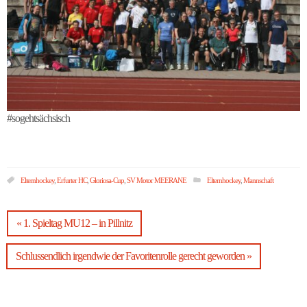
#sogehtsächsisch
Elternhockey
,
Erfurter HC
,
Gloriosa-Cup
,
SV Motor MEERANE
Elternhockey
,
Mannschaft
« 1. Spieltag MU12 – in Pillnitz
Schlussendlich irgendwie der Favoritenrolle gerecht geworden »