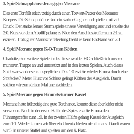
3. Spiel Schnapphänse Jena gegen Meerane
Das erste Tor fällt relativ zeitig durch einen Torwart-Patzer des Meeraner
Keepers. Die Schnapphänse sind ein starker Gegner und spielten mit viel
Druck. Der starke Jenaer Sturm spielte unsere Verteidigung aus und erzielte das
2:0. Kurz vor dem Abpfiff gelang es Nico den Anschlusstreffer zum 2:1 zu
erzielen. Trotz guter Mannschaftsleistung bleibt es beim Endstand von 2:1
4. Spiel Meerane gegen K-O-Team Köthen
Charlotte, eine weitere Spielerin des Tresenwalder HC schließt sich unserer
munteren Truppe an und unterstützt und in den letzten Spielen. Auch dieses
Spiel war wieder sehr ausgeglichen. Das 1:0 erzielte wieder Emma durch eine
Strafecke/7-Meter. Kurz vor Schluss gelingt Köthen der Ausgleich. Damit
spielten wir zum dritten Mal unentschieden.
5. Spiel Meerane gegen Himmelsstürmer Kassel
Meerane hatte frühzeitig eine gute Torchance, konnte diese aber leider nicht
verwerten. Noch in der ersten Hälfte des Spiels erzielte Emma den
Führungstreffer zum 1:0. In der zweiten Hälfte gelang Kassel der Ausgleich
zum 1:1. Wieder kamen wir über ein Unentschieden nicht hinaus. Damit waren
wir 5. in unserer Staffel und spielten um den 9. Platz.