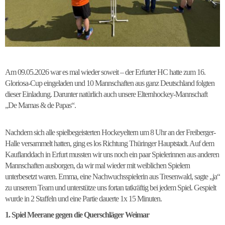
Am 09.05.2026 war es mal wieder soweit – der Erfurter HC hatte zum 16.
Gloriosa-Cup eingeladen und 10 Mannschaften aus ganz Deutschland folgten
dieser Einladung. Darunter natürlich auch unsere Elternhockey-Mannschaft
„De Mamas & de Papas“.
Nachdem sich alle spielbegeisterten Hockeyeltern um 8 Uhr an der Freiberger-
Halle versammelt hatten, ging es los Richtung Thüringer Hauptstadt. Auf dem
Kauflanddach in Erfurt mussten wir uns noch ein paar Spielerinnen aus anderen
Mannschaften ausborgen, da wir mal wieder mit weiblichen Spielern
unterbesetzt waren. Emma, eine Nachwuchsspielerin aus Tresenwald, sagte „ja“
zu unserem Team und unterstütze uns fortan tatkräftig bei jedem Spiel. Gespielt
wurde in 2 Staffeln und eine Partie dauerte 1x 15 Minuten.
1. Spiel Meerane gegen die Querschläger Weimar