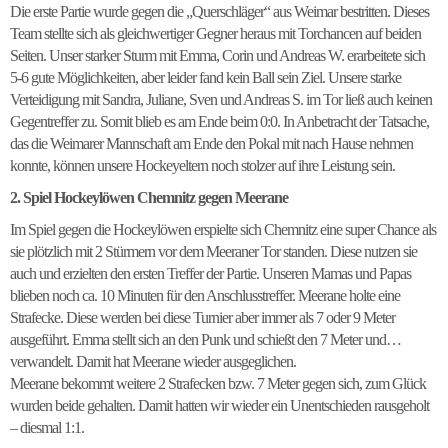
Die erste Partie wurde gegen die „Querschläger“ aus Weimar bestritten. Dieses
Team stellte sich als gleichwertiger Gegner heraus mit Torchancen auf beiden
Seiten. Unser starker Sturm mit Emma, Corin und Andreas W. erarbeitete sich
5-6 gute Möglichkeiten, aber leider fand kein Ball sein Ziel. Unsere starke
Verteidigung mit Sandra, Juliane, Sven und Andreas S. im Tor ließ auch keinen
Gegentreffer zu. Somit blieb es am Ende beim 0:0. In Anbetracht der Tatsache,
das die Weimarer Mannschaft am Ende den Pokal mit nach Hause nehmen
konnte, können unsere Hockeyeltern noch stolzer auf ihre Leistung sein.
2. Spiel Hockeylöwen Chemnitz gegen Meerane
Im Spiel gegen die Hockeylöwen erspielte sich Chemnitz eine super Chance als
sie plötzlich mit 2 Stürmern vor dem Meeraner Tor standen. Diese nutzen sie
auch und erzielten den ersten Treffer der Partie. Unseren Mamas und Papas
blieben noch ca. 10 Minuten für den Anschlusstreffer. Meerane holte eine
Strafecke. Diese werden bei diese Turnier aber immer als 7 oder 9 Meter
ausgeführt. Emma stellt sich an den Punk und schießt den 7 Meter und…
verwandelt. Damit hat Meerane wieder ausgeglichen.
Meerane bekommt weitere 2 Strafecken bzw. 7 Meter gegen sich, zum Glück
wurden beide gehalten. Damit hatten wir wieder ein Unentschieden rausgeholt
– diesmal 1:1.