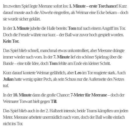
Im zweiten Spiel legte Meerane sofort los:
1. Minute – erste Torchance!
Kurz
darauf musste auch die Abwehr eingreifen, als Weimar eine Ecke bekam – doch
sie wurde sicher geklärt.
In der
3. Minute
jubelte die Halle bereits:
Tom
traf nach einem Angriff ins Tor.
Doch die Freude währte nur kurz – der Ball war zuvor hoch gespielt worden.
Kein Tor.
Das Spiel blieb schnell, manchmal etwas unkontrolliert, aber Meerane drängte
immer wieder nach vorn. In der
7. Minute
lief ein schöner Spielzug über die
Bande – eine tolle Idee, doch
Tom
fehlte am Ende ein kleiner Schritt.
Kurz darauf konterte Weimar gefährlich, aber
Leo
im Tor reagierte stark. Auch
Julian
hatte wenig später Pech, als sein Schuss nur die Außenseite des Netzes
traf.
In der
10. Minute
dann die große Chance:
7-Meter für Meerane
– doch der
Weimarer Torwart hielt gegen
Till
.
Das Spiel blieb auch in der 2. Halbzeit intensiv, beide Teams kämpften um jeden
Meter. Meerane arbeitete unermüdlich nach vorn, doch der Ball wollte einfach
nicht ins Tor.