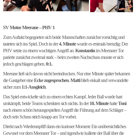
SV Motor Meerane – PHV 1
Zum Auftakt begegneten sich beide Mannschaften zunächst vorsichtig und
tasteten sich ins Spiel. Doch in der
4. Minute
wurde es erstmals brenzlig: Der
PHV setzte zu einem wuchtigen Angriff an.
Konstantin
im Meeraner Tor
parierte zunächst zweimal stark – beim zweiten Nachschuss musste er sich
jedoch geschlagen geben.
0:1.
Meerane ließ sich davon nicht beeindrucken. Nur eine Minute später bekamen
die Gastgeber eine
Ecke zugesprochen
.
Matti
blieb eiskalt und verwandelte
sicher zum
1:1-Ausgleich
.
Das Spiel entwickelte sich zu einem echten Kampf. Jeder Ball wurde hart
umkämpft, beide Teams schenkten sich nichts. In der
10. Minute
hatte
Toni
nach einem schön herausgespielten Angriff die Führung auf dem Schläger –
doch sein Schuss strich knapp am Tor vorbei.
Direkt nach Wiederanpfiff dann ein kurioser Moment: Ein unübersichtliches
Gewusel vor dem Meeraner Tor – und irgendwie kullerte der Ball über die