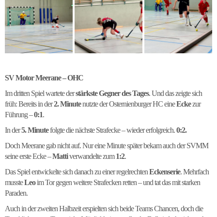
SV Motor Meerane – OHC
Im dritten Spiel wartete der
stärkste Gegner des Tages
. Und das zeigte sich
früh: Bereits in der
2. Minute
nutzte der Osternienburger HC eine
Ecke
zur
Führung –
0:1
.
In der
5. Minute
folgte die nächste Strafecke – wieder erfolgreich.
0:2.
Doch Meerane gab nicht auf. Nur eine Minute später bekam auch der SVMM
seine erste Ecke –
Matti
verwandelte zum
1:2
.
Das Spiel entwickelte sich danach zu einer regelrechten
Eckenserie
. Mehrfach
musste
Leo
im Tor gegen weitere Strafecken retten – und tat das mit starken
Paraden.
Auch in der zweiten Halbzeit erspielten sich beide Teams Chancen, doch die