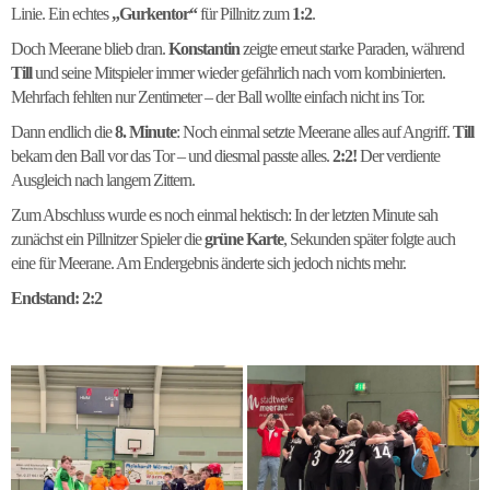
Linie. Ein echtes
„Gurkentor“
für Pillnitz zum
1:2
.
Doch Meerane blieb dran.
Konstantin
zeigte erneut starke Paraden, während
Till
und seine Mitspieler immer wieder gefährlich nach vorn kombinierten.
Mehrfach fehlten nur Zentimeter – der Ball wollte einfach nicht ins Tor.
Dann endlich die
8. Minute
: Noch einmal setzte Meerane alles auf Angriff.
Till
bekam den Ball vor das Tor – und diesmal passte alles.
2:2!
Der verdiente
Ausgleich nach langem Zittern.
Zum Abschluss wurde es noch einmal hektisch: In der letzten Minute sah
zunächst ein Pillnitzer Spieler die
grüne Karte
, Sekunden später folgte auch
eine für Meerane. Am Endergebnis änderte sich jedoch nichts mehr.
Endstand: 2:2