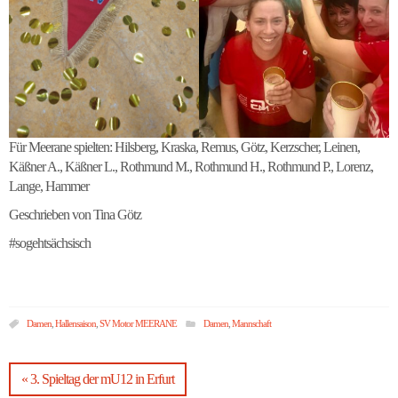
Für Meerane spielten: Hilsberg, Kraska, Remus, Götz, Kerzscher, Leinen,
Käßner A., Käßner L., Rothmund M., Rothmund H., Rothmund P., Lorenz,
Lange, Hammer
Geschrieben von Tina Götz
#sogehtsächsisch
Damen
,
Hallensaison
,
SV Motor MEERANE
Damen
,
Mannschaft
« 3. Spieltag der mU12 in Erfurt