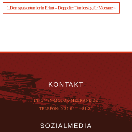
1.Domspatzenturnier in Erfurt – Doppelter Turniersieg für Meerane »
KONTAKT
INFO@SV-MOTOR-MEERANE.DE
T
ELEFON:
0 37 64 - 4 81 24
SOZIALMEDIA