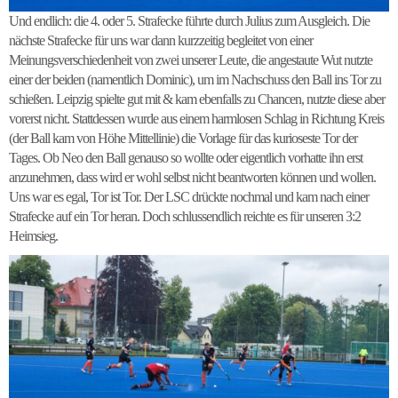
Und endlich: die 4. oder 5. Strafecke führte durch Julius zum Ausgleich. Die
nächste Strafecke für uns war dann kurzzeitig begleitet von einer
Meinungsverschiedenheit von zwei unserer Leute, die angestaute Wut nutzte
einer der beiden (namentlich Dominic), um im Nachschuss den Ball ins Tor zu
schießen. Leipzig spielte gut mit & kam ebenfalls zu Chancen, nutzte diese aber
vorerst nicht. Stattdessen wurde aus einem harmlosen Schlag in Richtung Kreis
(der Ball kam von Höhe Mittellinie) die Vorlage für das kurioseste Tor der
Tages. Ob Neo den Ball genauso so wollte oder eigentlich vorhatte ihn erst
anzunehmen, dass wird er wohl selbst nicht beantworten können und wollen.
Uns war es egal, Tor ist Tor. Der LSC drückte nochmal und kam nach einer
Strafecke auf ein Tor heran. Doch schlussendlich reichte es für unseren 3:2
Heimsieg.