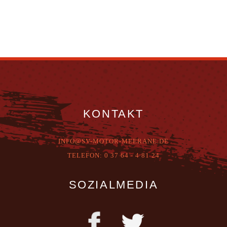
KONTAKT
INFO@SV-MOTOR-MEERANE.DE
T
ELEFON:
0 37 64 - 4 81 24
SOZIALMEDIA