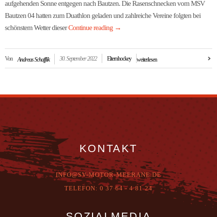
aufgehenden Sonne entgegen nach Bautzen. Die Rasenschnecken vom MSV
Bautzen 04 hatten zum Duathlon geladen und zahlreiche Vereine folgten bei
schönstem Wetter dieser
Continue reading
→
Von
30. September 2022
Elternhockey
Andreas Schafflik
weiterlesen
KONTAKT
INFO@SV-MOTOR-MEERANE.DE
T
ELEFON:
0 37 64 - 4 81 24
SOZIALMEDIA