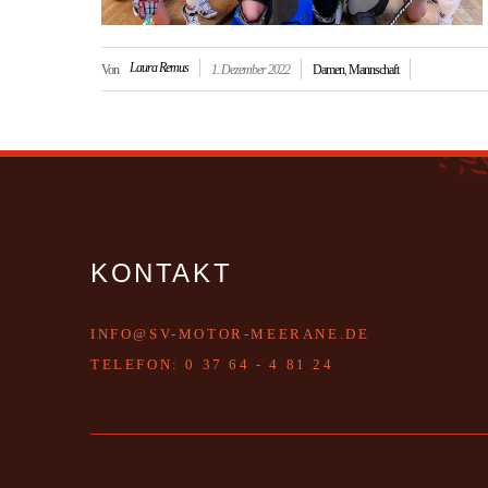
Laura Remus
Von
1. Dezember 2022
Damen
,
Mannschaft
KONTAKT
INFO@SV-MOTOR-MEERANE.DE
T
ELEFON:
0 37 64 - 4 81 24