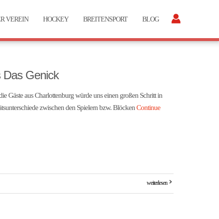
R VEREIN
HOCKEY
BREITENSPORT
BLOG
s Das Genick
die Gäste aus Charlottenburg würde uns einen großen Schritt in
ätsunterschiede zwischen den Spielern bzw. Blöcken
Continue
weiterlesen