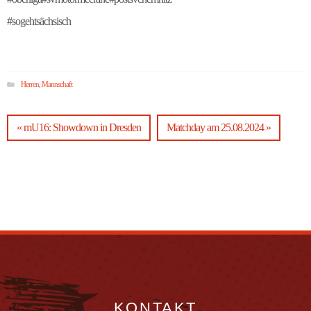
#sogehtsächsisch
Herren
,
Mannschaft
« mU16: Showdown in Dresden
Matchday am 25.08.2024 »
KONTAKT