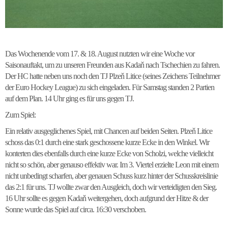
Das Wochenende vom 17. & 18. August nutzten wir eine Woche vor
Saisonauftakt, um zu unseren Freunden aus Kadaň nach Tschechien zu fahren.
Der HC hatte neben uns noch den TJ Plzeň Litice (seines Zeichens Teilnehmer
der Euro Hockey League) zu sich eingeladen. Für Samstag standen 2 Partien
auf dem Plan. 14 Uhr ging es für uns gegen TJ.
Zum Spiel:
Ein relativ ausgeglichenes Spiel, mit Chancen auf beiden Seiten. Plzeň Litice
schoss das 0:1 durch eine stark geschossene kurze Ecke in den Winkel. Wir
konterten dies ebenfalls durch eine kurze Ecke von Scholzi, welche vielleicht
nicht so schön, aber genauso effektiv war. Im 3. Viertel erzielte Leon mit einem
nicht unbedingt scharfen, aber genauen Schuss kurz hinter der Schusskreislinie
das 2:1 für uns. TJ wollte zwar den Ausgleich, doch wir verteidigten den Sieg.
16 Uhr sollte es gegen Kadaň weitergehen, doch aufgrund der Hitze & der
Sonne wurde das Spiel auf circa. 16:30 verschoben.