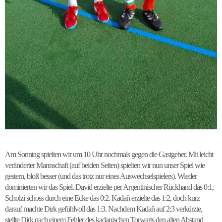
Am Sonntag spielten wir um 10 Uhr nochmals gegen die Gastgeber. Mit leicht
veränderter Mannschaft (auf beiden Seiten) spielten wir nun unser Spiel wie
gestern, bloß besser (und das trotz nur eines Auswechselspielers). Wieder
dominierten wir das Spiel. David erzielte per Argentinischer Rückhand das 0:1,
Scholzi schoss durch eine Ecke das 0:2. Kadaň erzielte das 1:2, doch kurz
darauf machte Dirk gefühlvoll das 1:3. Nachdem Kadaň auf 2:3 verkürzte,
stellte Dirk nach einem Fehler des kadanischen Torwarts den alten Abstand