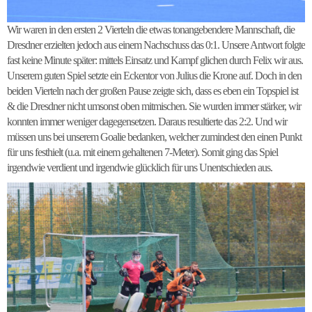
Wir waren in den ersten 2 Vierteln die etwas tonangebendere Mannschaft, die
Dresdner erzielten jedoch aus einem Nachschuss das 0:1. Unsere Antwort folgte
fast keine Minute später: mittels Einsatz und Kampf glichen durch Felix wir aus.
Unserem guten Spiel setzte ein Eckentor von Julius die Krone auf. Doch in den
beiden Vierteln nach der großen Pause zeigte sich, dass es eben ein Topspiel ist
& die Dresdner nicht umsonst oben mitmischen. Sie wurden immer stärker, wir
konnten immer weniger dagegensetzen. Daraus resultierte das 2:2. Und wir
müssen uns bei unserem Goalie bedanken, welcher zumindest den einen Punkt
für uns festhielt (u.a. mit einem gehaltenen 7-Meter). Somit ging das Spiel
irgendwie verdient und irgendwie glücklich für uns Unentschieden aus.