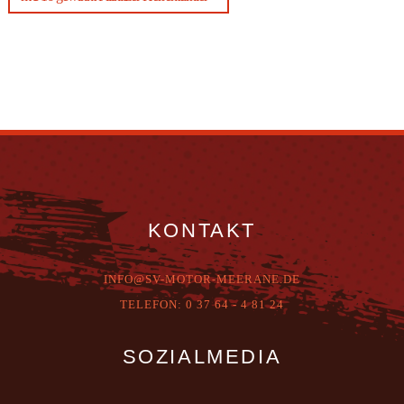
KONTAKT
INFO@SV-MOTOR-MEERANE.DE
T
ELEFON:
0 37 64 - 4 81 24
SOZIALMEDIA