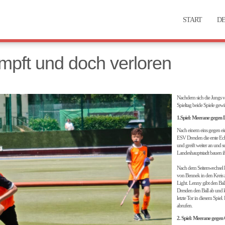
START
DE
mpft und doch verloren
Nachdem sich die Jungs vo
Spieltag beide Spiele ge
1.Spiel: Meerane gegen 
Nach einem eins gegen eins
ESV Dresden die erste Eck
und greift weiter an und 
Landeshauptstadt bauen ih
Nach dem Seitenwechsel k
von Bennek in den Kreis z
Light. Lenny gibt den Bal
Dresden den Ball ab und le
letzte Tor in diesem Spiel
abrufen.
2. Spiel: Meerane gegen