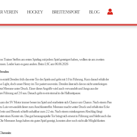
R VEREIN
HOCKEY
BREITENSPORT
BLOG
n Trainer Steffen am ersten Spieltag mit jedem Spiel gesteigert haben, wollten sie am zweiten
winnen. Leider kam es ganz anders. Beim LSC am 06.06.2026
Dresden
 erzielt Dresden früh das erste Tor des Spiels und geht mit 1:0 in Führung. Kurz darauf erhält der
e Light, doch unser Henry im Tor pariert souverän. Dresden lässt sich davon nicht unterkriegen
setzt Meerane unter Druck. Einer dieser Angriffe wird auch verwandelt und Jungs aus der
re Führung auf 2:0 aus. Danach geht es erst einmal in die Halbzeitpause.
am der SV Motor immer besser ins Spiel und erarbeitete sich Chance um Chance. Nach einem Pass
u Luis verwandelt dieser zum Anschlusstreffer. Meerane macht weiter Druck und erhält eine Ecke
l rein und Bennek schießt unhaltbar zum 2:2 ein. Nach einem misslungenen Abschlag fängt
itet einen Konter ein. Das gut herausgespielte Tor bringt sich erneut in Führung und bleibt auch das
. Die Meeraner Jungs haben ein gutes Spiel gezeigt, konnten aber noch nicht alle Möglichkeiten
 Chemnitz