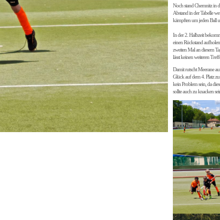
Noch stand Chemnitz in de
Abstand in der Tabelle wei
kämpften um jeden Ball und
In der 2. Halbzeit bekom
einen Rückstand aufholen 
zweiten Mal an diesem Ta
lässt keinen weiteren Tre
Damit rutscht Meerane auf
Glück auf dem 4. Platz zu
kein Problem sein, da die
sollte auch zu knacken se