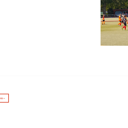
ren »