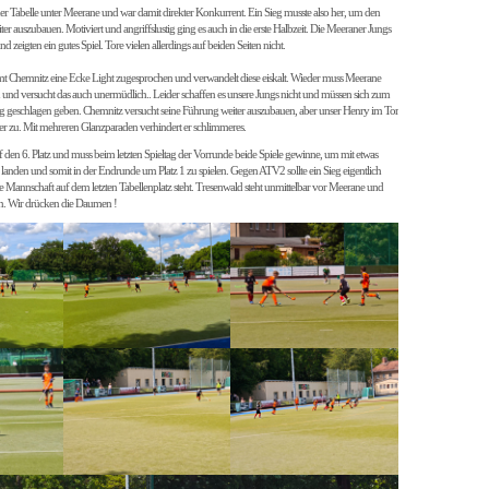
r Tabelle unter Meerane und war damit direkter Konkurrent. Ein Sieg musste also her, um den
ter auszubauen. Motiviert und angriffslustig ging es auch in die erste Halbzeit. Die Meeraner Jungs
 zeigten ein gutes Spiel. Tore vielen allerdings auf beiden Seiten nicht.
mt Chemnitz eine Ecke Light zugesprochen und verwandelt diese eiskalt. Wieder muss Meerane
und versucht das auch unermüdlich.. Leider schaffen es unsere Jungs nicht und müssen sich zum
g geschlagen geben. Chemnitz versucht seine Führung weiter auszubauen, aber unser Henry im Tor
ffer zu. Mit mehreren Glanzparaden verhindert er schlimmeres.
 den 6. Platz und muss beim letzten Spieltag der Vorrunde beide Spiele gewinne, um mit etwas
 landen und somit in der Endrunde um Platz 1 zu spielen. Gegen ATV2 sollte ein Sieg eigentlich
se Mannschaft auf dem letzten Tabellenplatz steht. Tresenwald steht unmittelbar vor Meerane und
in. Wir drücken die Daumen !