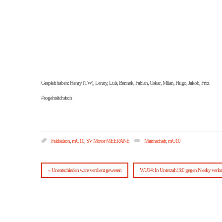
Gespielt haben: Henry (TW), Lenny, Luis, Bennek, Fabian, Oskar, Milan, Hugo, Jakob, Fritz
#sogehtsächsisch
Feldsaison
,
mU10
,
SV Motor MEERANE
Mannschaft
,
mU10
« Unentschieden wäre verdient gewesen
WU14: In Unterzahl 3:0 gegen Niesky verlo