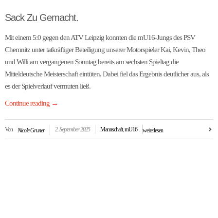
Sack Zu Gemacht.
Mit einem 5:0 gegen den ATV Leipzig konnten die mU16-Jungs des PSV
Chemnitz unter tatkräftiger Beteiligung unserer Motorspieler Kai, Kevin, Theo
und Willi am vergangenen Sonntag bereits am sechsten Spieltag die
Mitteldeutsche Meisterschaft eintüten. Dabei fiel das Ergebnis deutlicher aus, als
es der Spielverlauf vermuten ließ.
Continue reading
→
Von
2. September 2025
Mannschaft
,
mU16
Nicole Gruner
weiterlesen