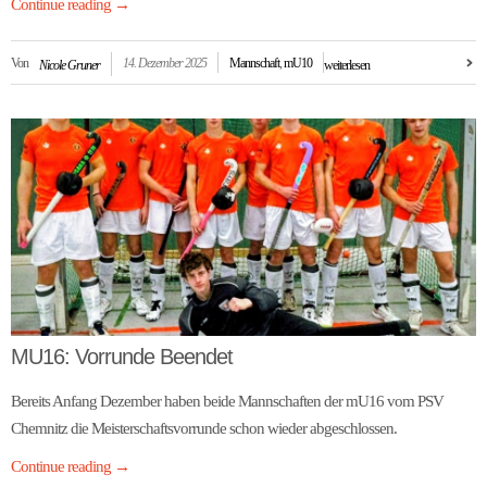
Continue reading
→
Von
14. Dezember 2025
Mannschaft
,
mU10
Nicole Gruner
weiterlesen
MU16: Vorrunde Beendet
Bereits Anfang Dezember haben beide Mannschaften der mU16 vom PSV
Chemnitz die Meisterschaftsvorrunde schon wieder abgeschlossen.
Continue reading
→