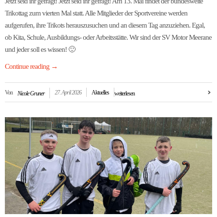
Jetzt seid ihr gefragt! Jetzt seid ihr gefragt! Am 13. Mai findet der bundesweite
Trikottag zum vierten Mal statt. Alle Mitglieder der Sportvereine werden
aufgerufen, ihre Trikots herauszusuchen und an diesem Tag anzuziehen. Egal,
ob Kita, Schule, Ausbildungs- oder Arbeitsstätte. Wir sind der SV Motor Meerane
und jeder soll es wissen! 🙂
Continue reading
→
Von
27. April 2026
Aktuelles
Nicole Gruner
weiterlesen