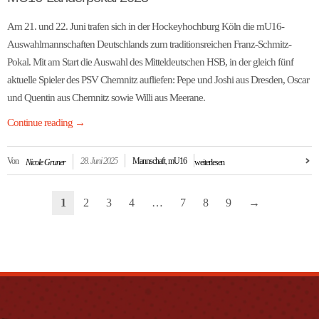
Am 21. und 22. Juni trafen sich in der Hockeyhochburg Köln die mU16-
Auswahlmannschaften Deutschlands zum traditionsreichen Franz-Schmitz-
Pokal. Mit am Start die Auswahl des Mitteldeutschen HSB, in der gleich fünf
aktuelle Spieler des PSV Chemnitz aufliefen: Pepe und Joshi aus Dresden, Oscar
und Quentin aus Chemnitz sowie Willi aus Meerane.
Continue reading
→
Von
28. Juni 2025
Mannschaft
,
mU16
Nicole Gruner
weiterlesen
1
2
3
4
…
7
8
9
→