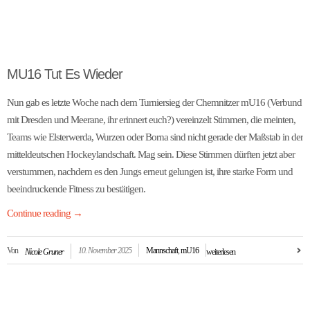
MU16 Tut Es Wieder
Nun gab es letzte Woche nach dem Turniersieg der Chemnitzer mU16 (Verbund
mit Dresden und Meerane, ihr erinnert euch?) vereinzelt Stimmen, die meinten,
Teams wie Elsterwerda, Wurzen oder Borna sind nicht gerade der Maßstab in der
mitteldeutschen Hockeylandschaft. Mag sein. Diese Stimmen dürften jetzt aber
verstummen, nachdem es den Jungs erneut gelungen ist, ihre starke Form und
beeindruckende Fitness zu bestätigen.
Continue reading
→
Von
10. November 2025
Mannschaft
,
mU16
Nicole Gruner
weiterlesen