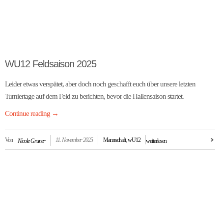
WU12 Feldsaison 2025
Leider etwas verspätet, aber doch noch geschafft euch über unsere letzten
Turniertage auf dem Feld zu berichten, bevor die Hallensaison startet.
Continue reading
→
Von
11. November 2025
Mannschaft
,
wU12
Nicole Gruner
weiterlesen