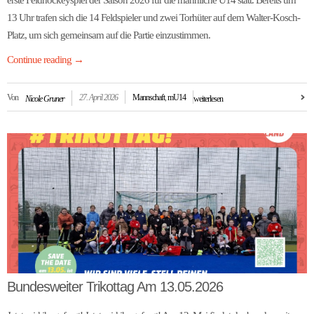
erste Feldhockeyspiel der Saison 2026 für die männliche U14 statt. Bereits um
13 Uhr trafen sich die 14 Feldspieler und zwei Torhüter auf dem Walter-Kosch-
Platz, um sich gemeinsam auf die Partie einzustimmen.
Continue reading
→
Von
27. April 2026
Mannschaft
,
mU14
Nicole Gruner
weiterlesen
Bundesweiter Trikottag Am 13.05.2026