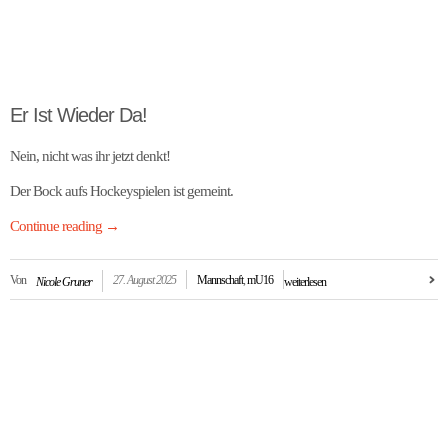
Er Ist Wieder Da!
Nein, nicht was ihr jetzt denkt!
Der Bock aufs Hockeyspielen ist gemeint.
Continue reading
→
Von
27. August 2025
Mannschaft
,
mU16
Nicole Gruner
weiterlesen