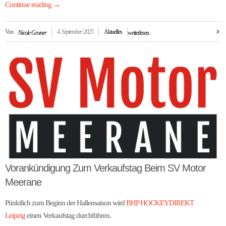
Continue reading
→
Von
4. September 2025
Aktuelles
Nicole Gruner
weiterlesen
Vorankündigung Zum Verkaufstag Beim SV Motor
Meerane
Pünktlich zum Beginn der Hallensaison wird
BHP HOCKEYDIREKT
Leipzig
einen Verkaufstag durchführen.