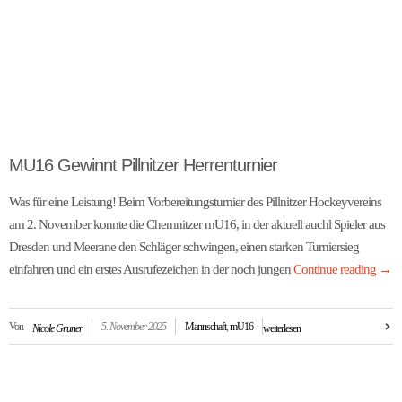
MU16 Gewinnt Pillnitzer Herrenturnier
Was für eine Leistung! Beim Vorbereitungsturnier des Pillnitzer Hockeyvereins
am 2. November konnte die Chemnitzer mU16, in der aktuell auchl Spieler aus
Dresden und Meerane den Schläger schwingen, einen starken Turniersieg
einfahren und ein erstes Ausrufezeichen in der noch jungen
Continue reading
→
Von
5. November 2025
Mannschaft
,
mU16
Nicole Gruner
weiterlesen