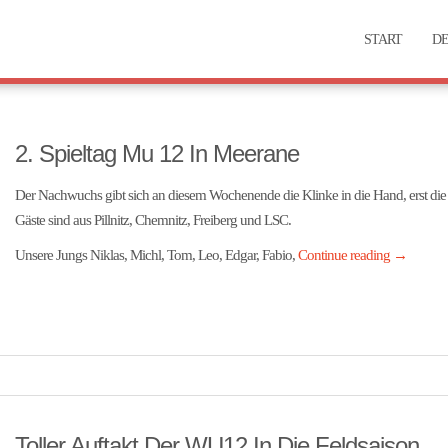
START
DE
2. Spieltag Mu 12 In Meerane
Der Nachwuchs gibt sich an diesem Wochenende die Klinke in die Hand, erst d
Gäste sind aus Pillnitz, Chemnitz, Freiberg und LSC.
Unsere Jungs Niklas, Michl, Tom, Leo, Edgar, Fabio,
Continue reading
→
Toller Auftakt Der WU12 In Die Feldsaison.