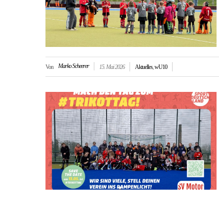
Marko Scheerer
Von
15. Mai 2026
Aktuelles
,
wU10