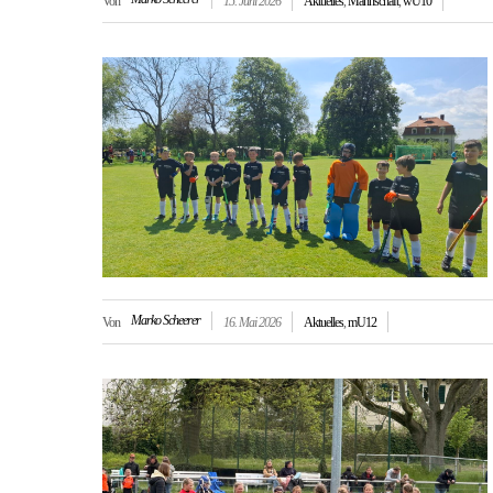
Von
15. Juni 2026
Aktuelles
,
Mannschaft
,
wU10
Marko Scheerer
Von
16. Mai 2026
Aktuelles
,
mU12