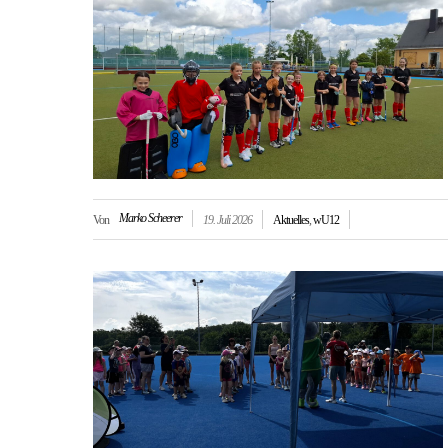
Marko Scheerer
Von
19. Juli 2026
Aktuelles
,
wU12