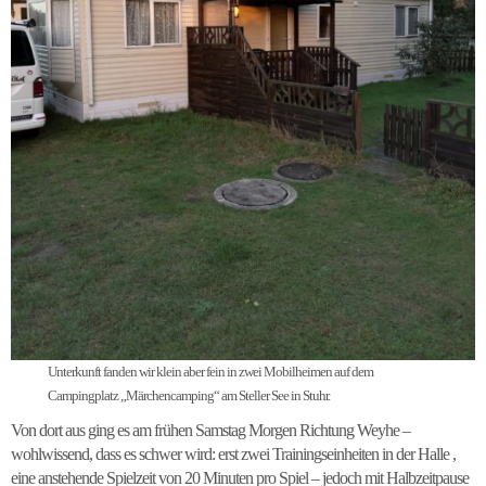
Unterkunft fanden wir klein aber fein in zwei Mobilheimen auf dem
Campingplatz „Märchencamping“ am Steller See in Stuhr.
Von dort aus ging es am frühen Samstag Morgen Richtung Weyhe –
wohlwissend, dass es schwer wird: erst zwei Trainingseinheiten in der Halle ,
eine anstehende Spielzeit von 20 Minuten pro Spiel – jedoch mit Halbzeitpause