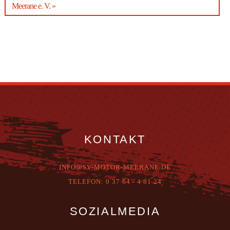
Meerane e. V. »
KONTAKT
INFO@SV-MOTOR-MEERANE.DE
T
ELEFON:
0 37 64 - 4 81 24
SOZIALMEDIA