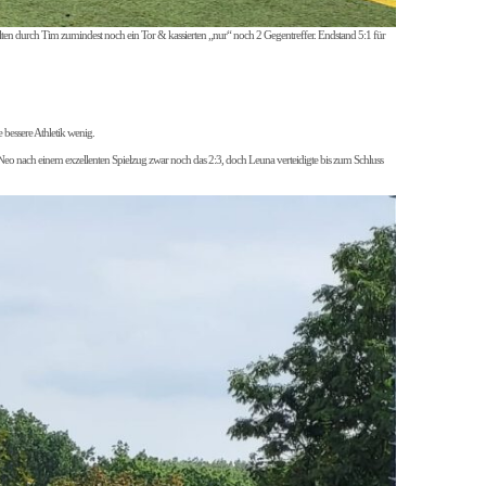
zielten durch Tim zumindest noch ein Tor & kassierten „nur“ noch 2 Gegentreffer. Endstand 5:1 für
 bessere Athletik wenig.
ch Neo nach einem exzellenten Spielzug zwar noch das 2:3, doch Leuna verteidigte bis zum Schluss