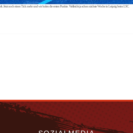
t. Jetzt noch einen Tick mehr und wir holen die ersten Punkte. Vielleicht ja schon nächste Woche in Leipzig beim LSC.