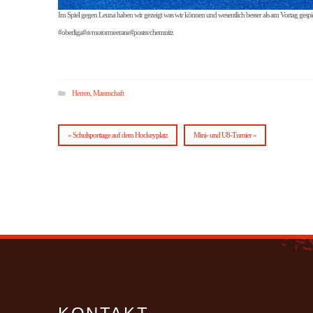
Im Spiel gegen Leuna haben wir gezeigt was wir können und wesentlich besser als am Vortag gespiel
#oberliga#svmotormeerane#postsvchemnitz
Herren
,
Mannschaft
« Schulsporttage auf dem Hockeyplatz
Mini- und U8-Turnier »