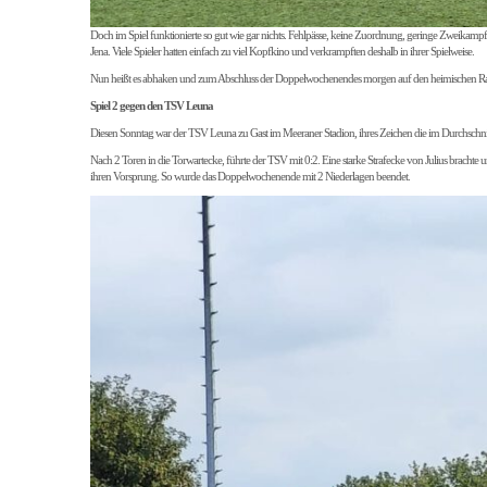
Doch im Spiel funktionierte so gut wie gar nichts. Fehlpässe, keine Zuordnung, geringe Zweikampfhä
Jena. Viele Spieler hatten einfach zu viel Kopfkino und verkrampften deshalb in ihrer Spielweise.
Nun heißt es abhaken und zum Abschluss der Doppelwochenendes morgen auf den heimischen Rase
Spiel 2 gegen den TSV Leuna
Diesen Sonntag war der TSV Leuna zu Gast im Meeraner Stadion, ihres Zeichen die im Durchschnitt 
Nach 2 Toren in die Torwartecke, führte der TSV mit 0:2. Eine starke Strafecke von Julius brachte 
ihren Vorsprung. So wurde das Doppelwochenende mit 2 Niederlagen beendet.