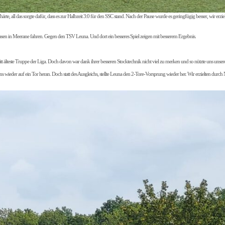
rte, all das sorgte dafür, dass es zur Halbzeit 3:0 für den SSC stand. Nach der Pause wurde es geringfügig besser, wir er
n in Meerane fahren. Gegen den TSV Leuna. Und dort ein besseres Spiel zeigen mit besserem Ergebnis.
älteste Truppe der Liga. Doch davon war dank ihrer besseren Stocktechnik nicht viel zu merken und so nützte uns unsere
uns wieder auf ein Tor heran. Doch statt des Ausgleichs, stellte Leuna den 2-Tore-Vorsprung wieder her. Wir erzielten dur