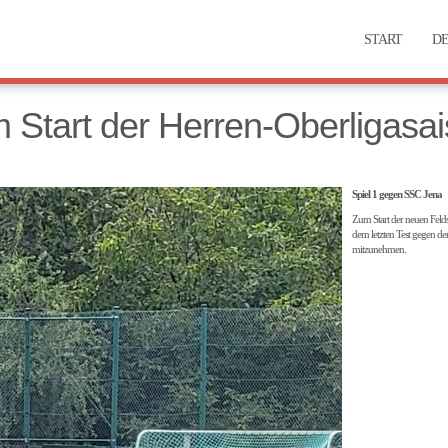
START
DE
Start der Herren-Oberligasa
Spiel 1 gegen SSC Jena
Zum Start der neuen Felds
dem letzten Test gegen de
mitzunehmen.