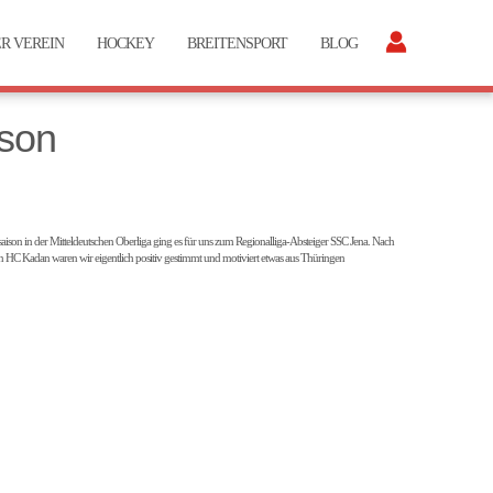
R VEREIN
HOCKEY
BREITENSPORT
BLOG
ison
aison in der Mitteldeutschen Oberliga ging es für uns zum Regionalliga-Absteiger SSC Jena. Nach
n HC Kadan waren wir eigentlich positiv gestimmt und motiviert etwas aus Thüringen