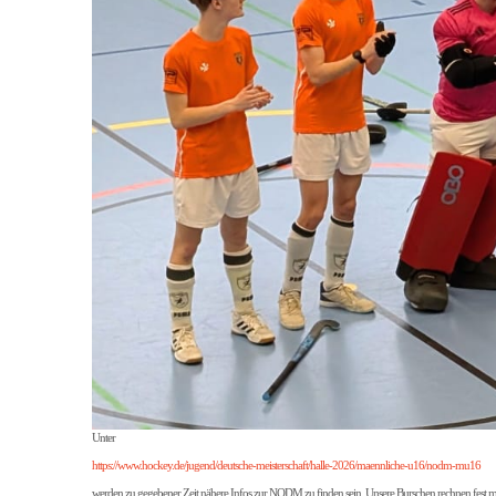
Unter
https://www.hockey.de/jugend/deutsche-meisterschaft/halle-2026/maennliche-u16/nodm-mu16
werden zu gegebener Zeit nähere Infos zur NODM zu finden sein. Unsere Burschen rechnen fest mit