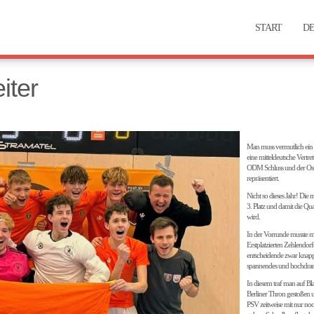
START
DE
iter
Man muss vermutlich ein p
eine mitteldeutsche Vertr
ODM Schluss und der Oste
repräsentiert.
Nicht so dieses Jahr! Di
3. Platz und damit die Qua
wird.
In der Vorrunde musste m
Erstplatzierten Zehlendor
entscheidende zwar knappe,
spannendes und hochdrama
In diesem traf man auf B
Berliner Thron gestoßen un
PSV zeitweise mit nur noch