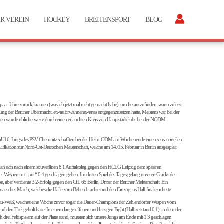
R VEREIN
HOCKEY
BREITENSPORT
BLOG
aar Jahre zurück kramen (was ich jetzt mal nicht gemacht habe), um herauszufinden, wann zuletzt
etung der Berliner Übermachtl etwas Erwähnenswertes entgegenzusetzen hatte. Meistens war bei der
n wurde üblicherweise durch einen erlauchten Kreis von Hauptstadtclubs bei der NODM
e mU16-Jungs des PSV Chemnitz schafften bei der Heim-ODM am Wochenende einen sensationellen
lifikation zur Nord-Ost-Deutschen Meisterschaft, welche am 14./15. Februar in Berlin ausgespielt
an sich nach einem souveränen 8:1 Auftaktsieg gegen den HCLG Leipzig dem späteren
fer Wespen mit „nur“ 0:4 geschlagen geben. Im dritten Spiel des Tages gelang unseren Cracks der
 aber verdiente 3:2-Erfolg gegen den CfL 65 Berlin, Dritter der Berliner Meisterschaft. Ein
tisches Match, welches die Halle zum Beben brachte und den Einzug ins Halbfinale sicherte.
lau-Weiß, welches eine Woche zuvor sogar die Dauer-Champions der Zehlendorfer Wespen vom
d den Titel geholt hatte. In einem lange offenen und hitzigen Fight (Halbzeitstand 0:1), in dem der
 drei Feldspielern auf der Platte stand, mussten sich unsere Jungs am Ende mit 1:3 geschlagen