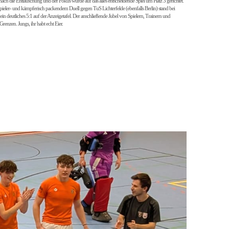
nach die Enttäuschung und der Fokus wurde auf das alles entscheidende Spiel um Platz 3 gerichtet.
ieler- und kämpferisch packendem Duell gegen TuS Lichterfelde (ebenfalls Berlin) stand bei
ein deutliches 5:1 auf der Anzeigetafel. Der anschließende Jubel von Spielern, Trainern und
renzen. Jungs, ihr habt echt Eier.