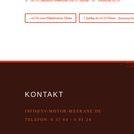
mU16
,
Ostdeutsche Meisterschaft
,
Post SV Chemnitz
Mannschaft
,
mU16
« mU16 erneut Mitteldeutscher Meister
3. Spieltag der mU10 Meister – Spannung bis 
KONTAKT
INFO@SV-MOTOR-MEERANE.DE
T
ELEFON:
0 37 64 - 4 81 24