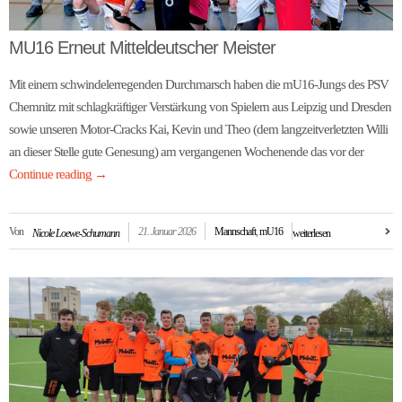
MU16 Erneut Mitteldeutscher Meister
Mit einem schwindelerregenden Durchmarsch haben die mU16-Jungs des PSV
Chemnitz mit schlagkräftiger Verstärkung von Spielern aus Leipzig und Dresden
sowie unseren Motor-Cracks Kai, Kevin und Theo (dem langzeitverletzten Willi
an dieser Stelle gute Genesung) am vergangenen Wochenende das vor der
Continue reading
→
Von
21. Januar 2026
Mannschaft
,
mU16
Nicole Loewe-Schumann
weiterlesen