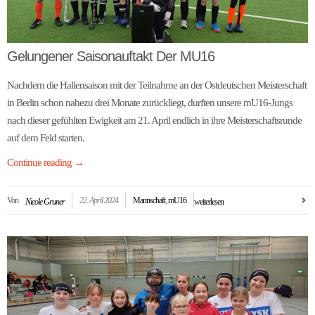
Gelungener Saisonauftakt Der MU16
Nachdem die Hallensaison mit der Teilnahme an der Ostdeutschen Meisterschaft
in Berlin schon nahezu drei Monate zurückliegt, durften unsere mU16-Jungs
nach dieser gefühlten Ewigkeit am 21. April endlich in ihre Meisterschaftsrunde
auf dem Feld starten.
Continue reading
→
Von
22. April 2024
Mannschaft
,
mU16
Nicole Gruner
weiterlesen