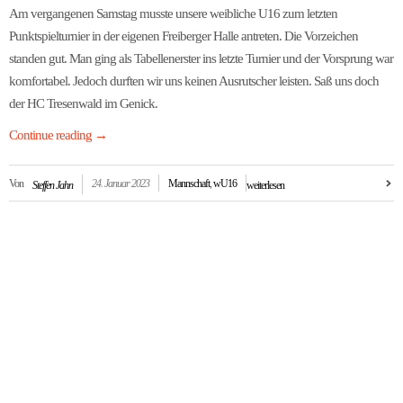
Am vergangenen Samstag musste unsere weibliche U16 zum letzten
Punktspielturnier in der eigenen Freiberger Halle antreten. Die Vorzeichen
standen gut. Man ging als Tabellenerster ins letzte Turnier und der Vorsprung war
komfortabel. Jedoch durften wir uns keinen Ausrutscher leisten. Saß uns doch
der HC Tresenwald im Genick.
Continue reading
→
Von
24. Januar 2023
Mannschaft
,
wU16
Steffen Jahn
weiterlesen