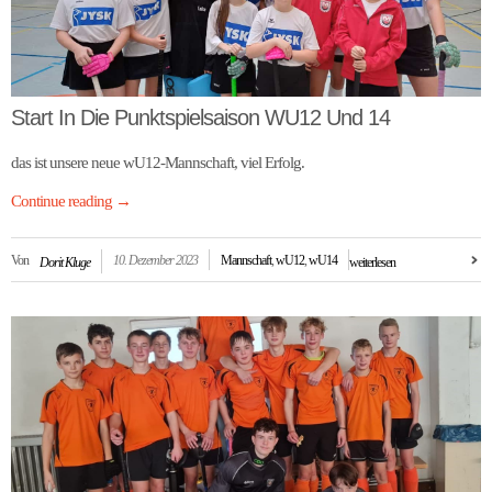
Start In Die Punktspielsaison WU12 Und 14
das ist unsere neue wU12-Mannschaft, viel Erfolg.
Continue reading
→
Von
10. Dezember 2023
Mannschaft
,
wU12
,
wU14
Dorit Kluge
weiterlesen