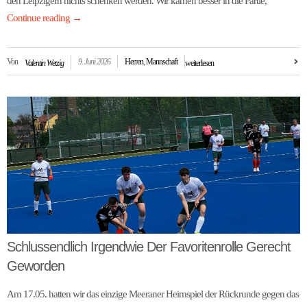
den Leipzigern nichts schenken werden. Wir kamen besser in die Partie,
Continue reading
→
Von
9. Juni 2026
Herren
,
Mannschaft
Valentin Wetzig
weiterlesen
Schlussendlich Irgendwie Der Favoritenrolle Gerecht
Geworden
Am 17.05. hatten wir das einzige Meeraner Heimspiel der Rückrunde gegen das