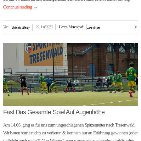
Continue reading
→
Von
22. Juni 2026
Herren
,
Mannschaft
Valentin Wetzig
weiterlesen
Fast Das Gesamte Spiel Auf Augenhöhe
Am 14.06. ging es für uns zum ungeschlagenen Spitzenreiter nach Tresenwald.
Wir hatten somit nichts zu verlieren & konnten nur an Erfahrung gewinnen (oder
vielleicht auch mehr?). Von Minute 1 weg war es ein spannendes, umkämpftes