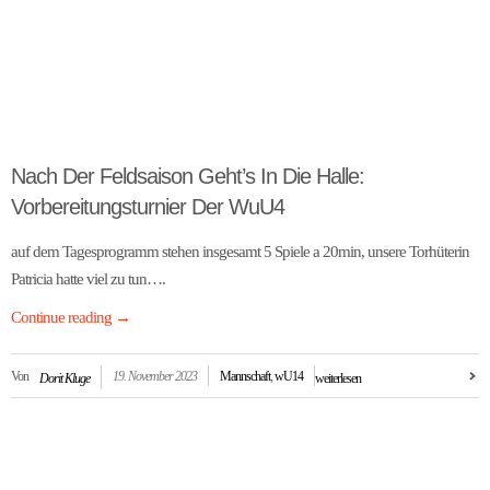
Nach Der Feldsaison Geht’s In Die Halle:
Vorbereitungsturnier Der WuU4
auf dem Tagesprogramm stehen insgesamt 5 Spiele a 20min, unsere Torhüterin
Patricia hatte viel zu tun….
Continue reading
→
Von
19. November 2023
Mannschaft
,
wU14
Dorit Kluge
weiterlesen