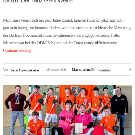
MU16: Der Tanz Geht Weiter
Man muss vermutlich ein paar Jahre zurück kramen (was ich jetzt mal nicht
gemacht habe), um herauszufinden, wann zuletzt eine mitteldeutsche Vertretung
der Berliner Übermachtl etwas Erwähnenswertes entgegenzusetzen hatte.
Meistens war bei der ODM Schluss und der Osten wurde üblicherweise
Continue reading
→
Von
26. Januar 2026
Mannschaft
,
mU16
Nicole Loewe-Schumann
weiterlesen