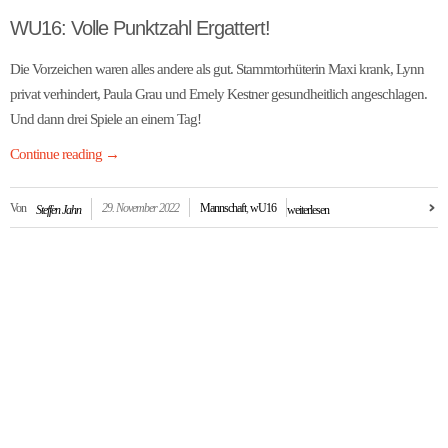
WU16: Volle Punktzahl Ergattert!
Die Vorzeichen waren alles andere als gut. Stammtorhüterin Maxi krank, Lynn
privat verhindert, Paula Grau und Emely Kestner gesundheitlich angeschlagen.
Und dann drei Spiele an einem Tag!
Continue reading
→
Von
29. November 2022
Mannschaft
,
wU16
Steffen Jahn
weiterlesen