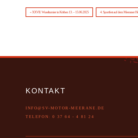
« XXVII. Wuselturnier in Köthen 13. – 15.06.2025
4. Sportfest auf dem Meeraner H
KONTAKT
INFO@SV-MOTOR-MEERANE.DE
T
ELEFON:
0 37 64 - 4 81 24