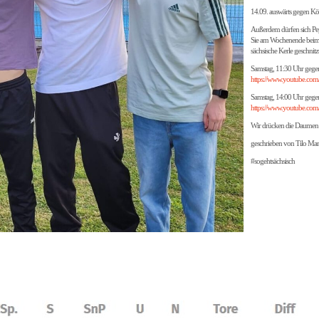
14.09. auswärts gegen Kö
Außerdem dürfen sich Pep
Sie am Wochenende beim 
sächsische Kerle geschnitz
Samstag, 11:30 Uhr gege
https://www.youtube.
Samstag, 14:00 Uhr gegen
https://www.youtube.c
Wir drücken die Daumen 
geschrieben von Tilo Mar
#sogehtsächsisch