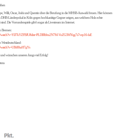
then
e, Willi, Oscar, Joshi und Quentin über die Berufung in die MHSB-Auswahl freuen. Hier können
DHB-Länderpokal in Köln gegen hochkarätige Gegner zeigen, aus welchem Holz echte
t sind. Die Vorrundenspiele gibt’s sogar als Livestream im Internet.
n Bremen:
com/watch?v=YIJ7kYZFBJU&list=PLDIRbbu2N7M-VoZG3MYqg7s7vep16-faE
 Westdeutschland:
om/watch?v=UBd0hzH7gYs
und wünschen unseren Jungs viel Erfolg!
tens