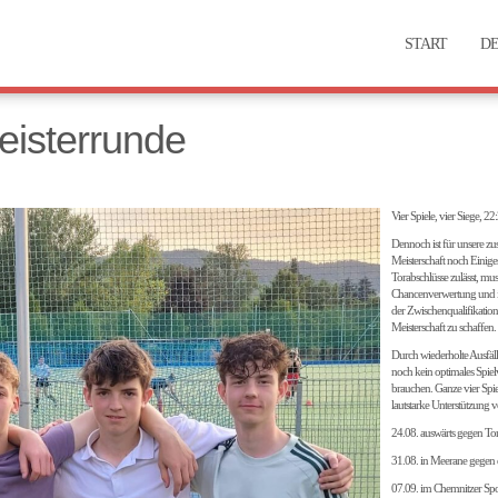
START
DE
eisterrunde
Vier Spiele, vier Siege, 2
Dennoch ist für unsere 
Meisterschaft noch Einige
Torabschlüsse zulässt, mu
Chancenverwertung und ins
der Zwischenqualifikatio
Meisterschaft zu schaffen.
Durch wiederholte Ausfäll
noch kein optimales Spielv
brauchen. Ganze vier Spie
lautstarke Unterstützung
24.08. auswärts gegen To
31.08. in Meerane gegen
07.09. im Chemnitzer S