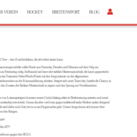
R VEREIN
HOCKEY
BREITENSPORT
BLOG
2:2 Tore – eine Zwischenbilanz, die sich sehen lassen kann.
zusammengewürfelte wilde Horde aus Chemnitz, Dresden und Meerane auf dem Weg zur
s an Feintuning nötig. Aufbauend auf einer sehr stabilen Hintermannschaft, die kaum gegnerische
ss das Trainertrio Fabio/Modro/Frank mit den Jungs intensiv an der allgemeinen
besondere an der Eckenausführung arbeiten. Steigert sich unser Team hier, besteht die Chance, in
n den Zweiten der Berliner Meisterschaft zu ärgern und den Sprung zur Norddeutschen
e von Leistungsträgern konnten unsere Cracks bislang selten in Bestbesetzung antreten und somit
erständnis entwickeln. Genau das aber wird man gegen traditionell starke Berliner später dringend
le sind dafür noch Zeit, bevor es ans Eingemachte geht. Unsere Jungs freuen sich immer über
 von den Rängen.
rgau
 den ATV
portforum gegen den HCLG