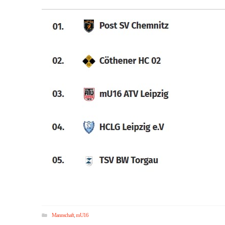
Mannschaft
,
mU16