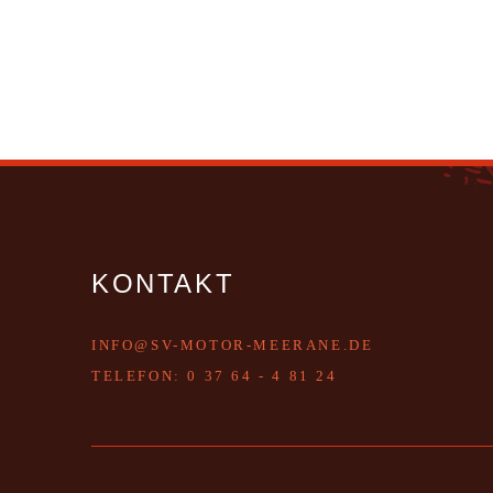
KONTAKT
INFO@SV-MOTOR-MEERANE.DE
T
ELEFON:
0 37 64 - 4 81 24