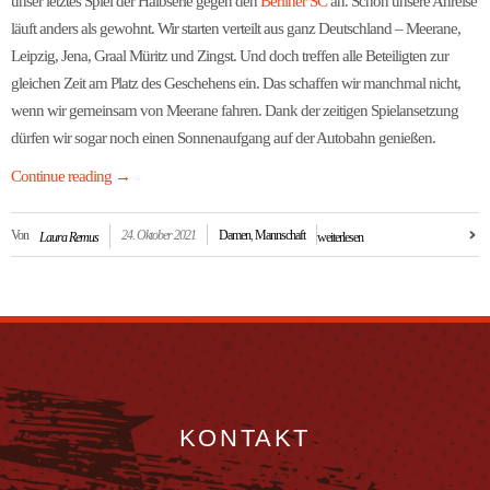
unser letztes Spiel der Halbserie gegen den
Berliner SC
an. Schon unsere Anreise
läuft anders als gewohnt. Wir starten verteilt aus ganz Deutschland – Meerane,
Leipzig, Jena, Graal Müritz und Zingst. Und doch treffen alle Beteiligten zur
gleichen Zeit am Platz des Geschehens ein. Das schaffen wir manchmal nicht,
wenn wir gemeinsam von Meerane fahren. Dank der zeitigen Spielansetzung
dürfen wir sogar noch einen Sonnenaufgang auf der Autobahn genießen.
Continue reading
→
Von
24. Oktober 2021
Damen
,
Mannschaft
Laura Remus
weiterlesen
KONTAKT