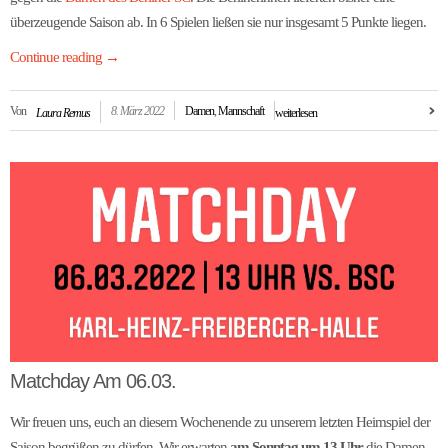
überzeugende Saison ab. In 6 Spielen ließen sie nur insgesamt 5 Punkte liegen.
Continue reading
→
Von
8. März 2022
Damen
,
Mannschaft
Laura Remus
weiterlesen
Matchday Am 06.03.
Wir freuen uns, euch an diesem Wochenende zu unserem letzten Heimspiel der
Saison begrüßen zu dürfen. Wir erwarten
am Sonntag um 13 Uhr
die Damen