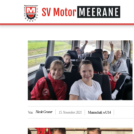
Nicole Gruner
Von
15. November 2021
Mannschaft
,
wU14