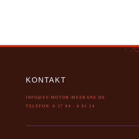
KONTAKT
INFO@SV-MOTOR-MEERANE.DE
T
ELEFON:
0 37 64 - 4 81 24