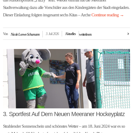
das Kindersportfest „Flizzy“ sein. Wieder einmal hat die Meeraner
Stadtverwaltung dazu alle Vorschüler aus den Kindergärten der Stadt eingeladen.
Dieser Einladung folgten insgesamt sechs Kitas – Arche
Continue reading
→
Von
3. Juli 2026
Aktuelles
Nicole Loewe-Schumann
weiterlesen
3. Sportfest Auf Dem Neuen Meeraner Hockeyplatz
Strahlender Sonnenschein und schönstes Wetter – am 18. Juni 2024 war es so