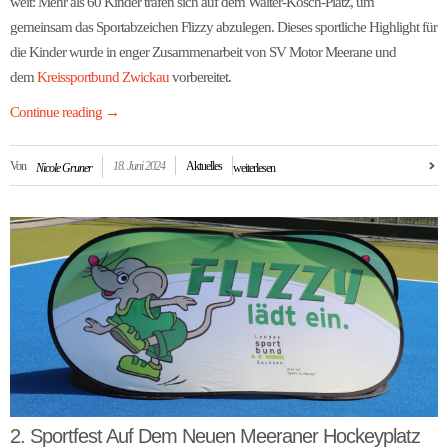
weit: Mehr als 60 Kinder trafen sich auf dem Walter-Kosch-Platz, um
gemeinsam das Sportabzeichen Flizzy abzulegen. Dieses sportliche Highlight für
die Kinder wurde in enger Zusammenarbeit von SV Motor Meerane und
dem
Kreissportbund Zwickau
vorbereitet.
Continue reading
→
Von
18. Juni 2024
Aktuelles
Nicole Gruner
weiterlesen
2. Sportfest Auf Dem Neuen Meeraner Hockeyplatz