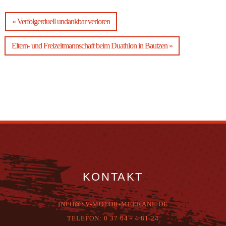
« Verfolgerduell undankbar verloren
Eltern- und Freizeitmannschaft beim Duathlon in Bautzen »
KONTAKT
INFO@SV-MOTOR-MEERANE.DE
T
ELEFON:
0 37 64 - 4 81 24