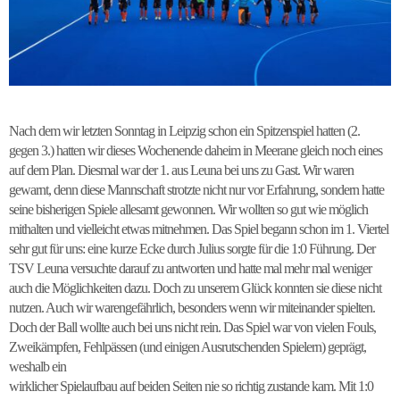
Nach dem wir letzten Sonntag in Leipzig schon ein Spitzenspiel hatten (2.
gegen 3.) hatten wir dieses Wochenende daheim in Meerane gleich noch eines
auf dem Plan. Diesmal war der 1. aus Leuna bei uns zu Gast. Wir waren
gewarnt, denn diese Mannschaft strotzte nicht nur vor Erfahrung, sondern hatte
seine bisherigen Spiele allesamt gewonnen. Wir wollten so gut wie möglich
mithalten und vielleicht etwas mitnehmen. Das Spiel begann schon im 1. Viertel
sehr gut für uns: eine kurze Ecke durch Julius sorgte für die 1:0 Führung. Der
TSV Leuna versuchte darauf zu antworten und hatte mal mehr mal weniger
auch die Möglichkeiten dazu. Doch zu unserem Glück konnten sie diese nicht
nutzen. Auch wir warengefährlich, besonders wenn wir miteinander spielten.
Doch der Ball wollte auch bei uns nicht rein. Das Spiel war von vielen Fouls,
Zweikämpfen, Fehlpässen (und einigen Ausrutschenden Spielern) geprägt,
weshalb ein
wirklicher Spielaufbau auf beiden Seiten nie so richtig zustande kam. Mit 1:0