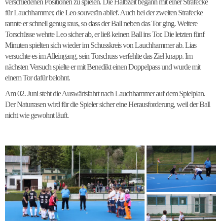
verschiedenen Positionen zu spielen. Die Halbzeit begann mit einer Strafecke
für Lauchhammer, die Leo souverän ablief. Auch bei der zweiten Strafecke
rannte er schnell genug raus, so dass der Ball neben das Tor ging. Weitere
Torschüsse wehrte Leo sicher ab, er ließ keinen Ball ins Tor. Die letzten fünf
Minuten spielten sich wieder im Schusskreis von Lauchhammer ab. Lias
versuchte es im Alleingang, sein Torschuss verfehlte das Ziel knapp. Im
nächsten Versuch spielte er mit Benedikt einen Doppelpass und wurde mit
einem Tor dafür belohnt.
Am 02. Juni steht die Auswärtsfahrt nach Lauchhammer auf dem Spielplan.
Der Naturrasen wird für die Spieler sicher eine Herausforderung, weil der Ball
nicht wie gewohnt läuft.