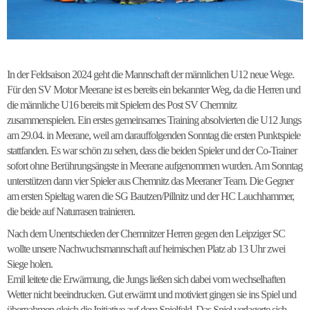
In der Feldsaison 2024 geht die Mannschaft der männlichen U12 neue Wege.
Für den SV Motor Meerane ist es bereits ein bekannter Weg, da die Herren und
die männliche U16 bereits mit Spielern des Post SV Chemnitz
zusammenspielen. Ein erstes gemeinsames Training absolvierten die U12 Jungs
am 29.04. in Meerane, weil am darauffolgenden Sonntag die ersten Punktspiele
stattfanden. Es war schön zu sehen, dass die beiden Spieler und der Co-Trainer
sofort ohne Berührungsängste in Meerane aufgenommen wurden. Am Sonntag
unterstützen dann vier Spieler aus Chemnitz das Meeraner Team. Die Gegner
am ersten Spieltag waren die SG Bautzen/Pillnitz und der HC Lauchhammer,
die beide auf Naturrasen trainieren.
Nach dem Unentschieden der Chemnitzer Herren gegen den Leipziger SC
wollte unsere Nachwuchsmannschaft auf heimischen Platz ab 13 Uhr zwei
Siege holen.
Emil leitete die Erwärmung, die Jungs ließen sich dabei vom wechselhaften
Wetter nicht beeindrucken. Gut erwärmt und motiviert gingen sie ins Spiel und
übernahmen gleich die Initiative auf dem Spielfeld. Das Spiel verlagerte sich