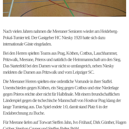
Nach vielen Jahren nahmen die Meeraner Senioren wieder am Heideberg-
Pokal-Turnier teil. Der Gastgeber HC Niesky 1920 hatte sich dazu
internationale Gäste eingeladen.
Bei den Herren spielten Teams aus Prag, Köthen, Cottbus, Lauchhammer,
Pritzwalk, Meerane, Prieros und natürlich die Heimmannschaft um den Sieg.
Das Starterfeld bei den Damen war nicht so umfangreich, neben Niesky
meldeten die Damen aus Pritzwalk und vom Leipziger SC.
Die Meeraner Herren spielten eine ordentliche Vorrunde in ihrer Staffel.
Unentschieden gegen Köthen, ein Sieg gegen Cottbus und eine Niederlage
gegen Prieros reichte aber nicht für Halbfinale. Mit einem freundschaftlichen
Länderspiel gegen die tschechische Mannschaft von Hostivar Prag klang der
lange Turniertag aus. Das Spiel endete 1:0, damit stand Platz 6 in der
Endabrechnung zu Buche.
Für Meerane liefen auf Torwart Steffen Jahn, Ivo Frühauf, Dirk Günther, Hagen
Gröber, Stephan Gruner und Steffen Belter-Pröhl.