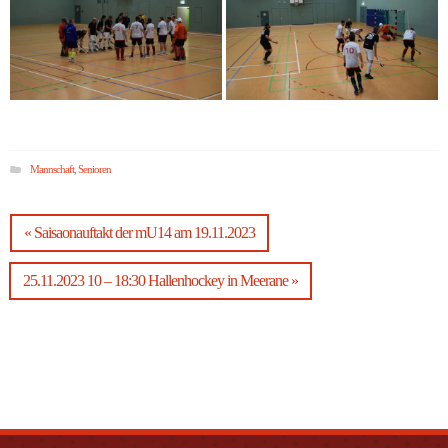
Mannschaft
,
Senioren
« Saisaonauftakt der mU14 am 19.11.2023
25.11.2023 10 – 18:30 Hallenhockey in Meerane »