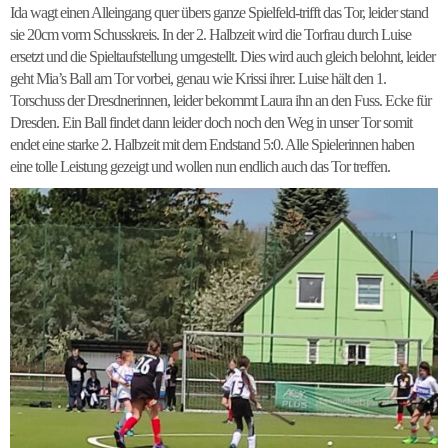
Ida wagt einen Alleingang quer übers ganze Spielfeld-trifft das Tor, leider stand
sie 20cm vorm Schusskreis. In der 2. Halbzeit wird die Torfrau durch Luise
ersetzt und die Spieltaufstellung umgestellt. Dies wird auch gleich belohnt, leider
geht Mia’s Ball am Tor vorbei, genau wie Krissi ihrer. Luise hält den 1.
Torschuss der Dresdnerinnen, leider bekommt Laura ihn an den Fuss. Ecke für
Dresden. Ein Ball findet dann leider doch noch den Weg in unser Tor somit
endet eine starke 2. Halbzeit mit dem Endstand 5:0. Alle Spielerinnen haben
eine tolle Leistung gezeigt und wollen nun endlich auch das Tor treffen.