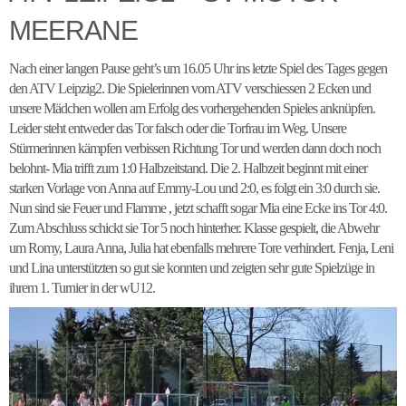
MEERANE
Nach einer langen Pause geht’s um 16.05 Uhr ins letzte Spiel des Tages gegen
den ATV Leipzig2. Die Spielerinnen vom ATV verschiessen 2 Ecken und
unsere Mädchen wollen am Erfolg des vorhergehenden Spieles anknüpfen.
Leider steht entweder das Tor falsch oder die Torfrau im Weg. Unsere
Stürmerinnen kämpfen verbissen Richtung Tor und werden dann doch noch
belohnt- Mia trifft zum 1:0 Halbzeitstand. Die 2. Halbzeit beginnt mit einer
starken Vorlage von Anna auf Emmy-Lou und 2:0, es folgt ein 3:0 durch sie.
Nun sind sie Feuer und Flamme , jetzt schafft sogar Mia eine Ecke ins Tor 4:0.
Zum Abschluss schickt sie Tor 5 noch hinterher. Klasse gespielt, die Abwehr
um Romy, Laura Anna, Julia hat ebenfalls mehrere Tore verhindert. Fenja, Leni
und Lina unterstützten so gut sie konnten und zeigten sehr gute Spielzüge in
ihrem 1. Turnier in der wU12.