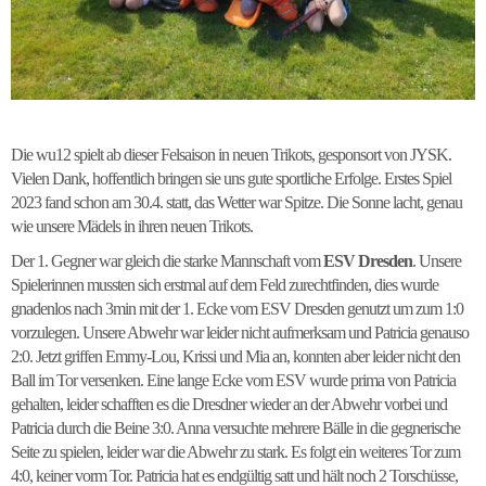
Die wu12 spielt ab dieser Felsaison in neuen Trikots, gesponsort von JYSK.
Vielen Dank, hoffentlich bringen sie uns gute sportliche Erfolge. Erstes Spiel
2023 fand schon am 30.4. statt, das Wetter war Spitze. Die Sonne lacht, genau
wie unsere Mädels in ihren neuen Trikots.
Der 1. Gegner war gleich die starke Mannschaft vom
ESV Dresden
. Unsere
Spielerinnen mussten sich erstmal auf dem Feld zurechtfinden, dies wurde
gnadenlos nach 3min mit der 1. Ecke vom ESV Dresden genutzt um zum 1:0
vorzulegen. Unsere Abwehr war leider nicht aufmerksam und Patricia genauso
2:0. Jetzt griffen Emmy-Lou, Krissi und Mia an, konnten aber leider nicht den
Ball im Tor versenken. Eine lange Ecke vom ESV wurde prima von Patricia
gehalten, leider schafften es die Dresdner wieder an der Abwehr vorbei und
Patricia durch die Beine 3:0. Anna versuchte mehrere Bälle in die gegnerische
Seite zu spielen, leider war die Abwehr zu stark. Es folgt ein weiteres Tor zum
4:0, keiner vorm Tor. Patricia hat es endgültig satt und hält noch 2 Torschüsse,