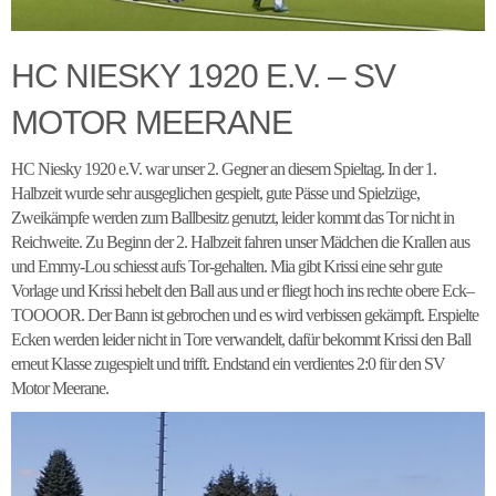
HC NIESKY 1920 E.V. – SV
MOTOR MEERANE
HC Niesky 1920 e.V. war unser 2. Gegner an diesem Spieltag. In der 1.
Halbzeit wurde sehr ausgeglichen gespielt, gute Pässe und Spielzüge,
Zweikämpfe werden zum Ballbesitz genutzt, leider kommt das Tor nicht in
Reichweite. Zu Beginn der 2. Halbzeit fahren unser Mädchen die Krallen aus
und Emmy-Lou schiesst aufs Tor-gehalten. Mia gibt Krissi eine sehr gute
Vorlage und Krissi hebelt den Ball aus und er fliegt hoch ins rechte obere Eck–
TOOOOR. Der Bann ist gebrochen und es wird verbissen gekämpft. Erspielte
Ecken werden leider nicht in Tore verwandelt, dafür bekommt Krissi den Ball
erneut Klasse zugespielt und trifft. Endstand ein verdientes 2:0 für den SV
Motor Meerane.