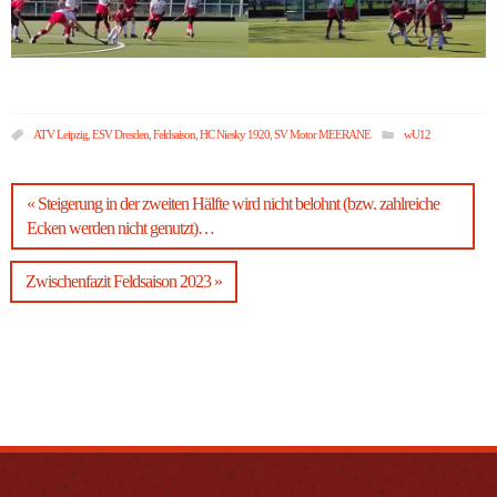
ATV Leipzig
,
ESV Dresden
,
Feldsaison
,
HC Niesky 1920
,
SV Motor MEERANE
wU12
« Steigerung in der zweiten Hälfte wird nicht belohnt (bzw. zahlreiche
Ecken werden nicht genutzt)…
Zwischenfazit Feldsaison 2023 »