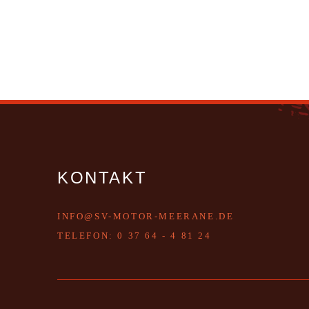
KONTAKT
INFO@SV-MOTOR-MEERANE.DE
T
ELEFON:
0 37 64 - 4 81 24