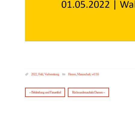
2022
,
Feld
,
Vorbereitung
Herren
,
Mannschaft
,
wU16
« Bekleidung und Fanartikel
Rückrundenauftakt Damen »