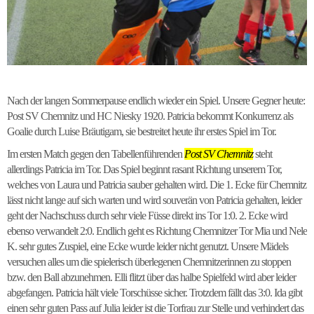
Nach der langen Sommerpause endlich wieder ein Spiel. Unsere Gegner heute:
Post SV Chemnitz und HC Niesky 1920. Patricia bekommt Konkurrenz als
Goalie durch Luise Bräutigam, sie bestreitet heute ihr erstes Spiel im Tor.
Im ersten Match gegen den Tabellenführenden
Post SV Chemnitz
steht
allerdings Patricia im Tor. Das Spiel beginnt rasant Richtung unserem Tor,
welches von Laura und Patricia sauber gehalten wird. Die 1. Ecke für Chemnitz
lässt nicht lange auf sich warten und wird souverän von Patricia gehalten, leider
geht der Nachschuss durch sehr viele Füsse direkt ins Tor 1:0. 2. Ecke wird
ebenso verwandelt 2:0. Endlich geht es Richtung Chemnitzer Tor Mia und Nele
K. sehr gutes Zuspiel, eine Ecke wurde leider nicht genutzt. Unsere Mädels
versuchen alles um die spielerisch überlegenen Chemnitzerinnen zu stoppen
bzw. den Ball abzunehmen. Elli flitzt über das halbe Spielfeld wird aber leider
abgefangen. Patricia hält viele Torschüsse sicher. Trotzdem fällt das 3:0. Ida gibt
einen sehr guten Pass auf Julia leider ist die Torfrau zur Stelle und verhindert das