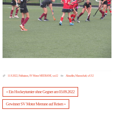
11.9.2022
,
Feldsaison
,
SV Motor MEERANE
,
wu12
Aktuelles
,
Mannschaft
,
wU12
« Ein Hockeyturnier ohne Gegner am 03.09.2022
Gewinner SV Motor Meerane auf Reisen »