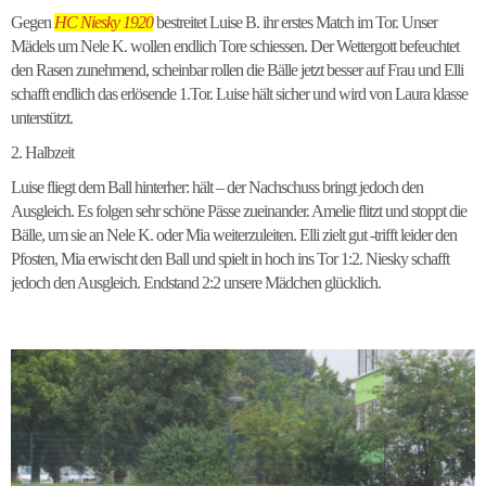
Gegen
HC Niesky 1920
bestreitet Luise B. ihr erstes Match im Tor. Unser
Mädels um Nele K. wollen endlich Tore schiessen. Der Wettergott befeuchtet
den Rasen zunehmend, scheinbar rollen die Bälle jetzt besser auf Frau und Elli
schafft endlich das erlösende 1.Tor. Luise hält sicher und wird von Laura klasse
unterstützt.
2. Halbzeit
Luise fliegt dem Ball hinterher: hält – der Nachschuss bringt jedoch den
Ausgleich. Es folgen sehr schöne Pässe zueinander. Amelie flitzt und stoppt die
Bälle, um sie an Nele K. oder Mia weiterzuleiten. Elli zielt gut -trifft leider den
Pfosten, Mia erwischt den Ball und spielt in hoch ins Tor 1:2. Niesky schafft
jedoch den Ausgleich. Endstand 2:2 unsere Mädchen glücklich.