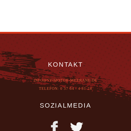
KONTAKT
INFO@SV-MOTOR-MEERANE.DE
T
ELEFON:
0 37 64 - 4 81 24
SOZIALMEDIA