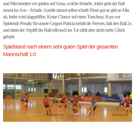
und Mia bereiten vor spielen auf Anna, welche freisteht , leider geht der Ball
erneut ins Aus – Schade. Aurelie nimmt selbst scharfe Pässe gut an gibt an Mia
ab, leider wird abgepfiffen. Keine Chance auf einen Torschuss. Kurz vor
Spielende Penalty für unsere Gegner Patricia behält die Nerven, hält den Ball 2x
und dann der Abpfiff der Ball rollt noch ins Tor zählt aber nicht mehr. Glück
gehabt.
Spielstand nach einem sehr guten Spiel der gesamten
Mannschaft 1:0