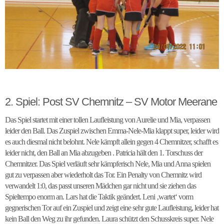
2. Spiel: Post SV Chemnitz – SV Motor Meerane
Das Spiel startet mit einer tollen Laufleistung von Aurelie und Mia, verpassen
leider den Ball. Das Zuspiel zwischen Emma-Nele-Mia klappt super, leider wird
es auch diesmal nicht belohnt. Nele kämpft allein gegen 4 Chemnitzer, schafft es
leider nicht, den Ball an Mia abzugeben . Patricia hält den 1. Torschuss der
Chemnitzer. Das Spiel verläuft sehr kämpferisch Nele, Mia und Anna spielen
gut zu verpassen aber wiederholt das Tor. Ein Penalty von Chemnitz wird
verwandelt 1:0, das passt unseren Mädchen gar nicht und sie ziehen das
Spieltempo enorm an. Lars hat die Taktik geändert. Leni ‚wartet‘ vorm
gegnerischen Tor auf ein Zuspiel und zeigt eine sehr gute Laufleistung, leider hat
kein Ball den Weg zu ihr gefunden. Laura schützt den Schusskreis super. Nele