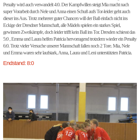
Penalty wird auch verwandelt 4:0. Der Kampfwillen steigt Mia macht nach
super Vorarbeit durch Nele und Anna einen Schuß aufs Tor-leider geht auch
dieser ins Aus. Trotz mehrerer guter Chancen will der Ball einfach nicht ins
Eckige der Dresdner Mannschaft, alle Mädels spielen ein starkes Spiel,
gewinnen Zweikämpfe, doch leider trifft kein Ball ins Tor. Dresden schiesst das
5:0 , Emma und Laura helfen Patricia hervorragend trotzdem wieder ein Penalty
6:0. Trotz vieler Versuche unserer Mannschaft fallen noch 2 Tore. Mia, Nele
und Emma waren sehr laufstark, Anna, Laura und Leni unterstützten Patricia.
Endstand: 8:0