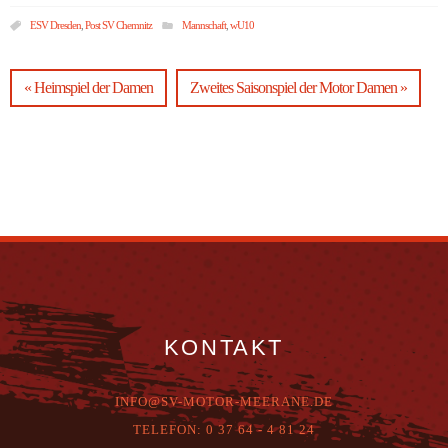
ESV Dresden
,
Post SV Chemnitz
Mannschaft
,
wU10
« Heimspiel der Damen
Zweites Saisonspiel der Motor Damen »
KONTAKT
INFO@SV-MOTOR-MEERANE.DE
T
ELEFON:
0 37 64 - 4 81 24