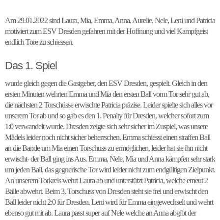
Am 29.01.2022 sind Laura, Mia, Emma, Anna, Aurelie, Nele, Leni und Patricia
motiviert zum ESV Dresden gefahren mit der Hoffnung und viel Kampfgeist
endlich Tore zu schiessen.
Das 1. Spiel
wurde gleich gegen die Gastgeber, den ESV Dresden, gespielt. Gleich in den
ersten Minuten wehrten Emma und Mia den ersten Ball vorm Tor sehr gut ab,
die nächsten 2 Torschüsse erwischte Patricia präzise. Leider spielte sich alles vor
unserem Tor ab und so gab es den 1. Penalty für Dresden, welcher sofort zum
1:0 verwandelt wurde. Dresden zeigte sich sehr sicher im Zuspiel, was unsere
Mädels leider noch nicht sicher beherrschen. Emma schiesst einen straffen Ball
an die Bande um Mia einen Torschuss zu ermöglichen, leider hat sie ihn nicht
erwischt- der Ball ging ins Aus. Emma, Nele, Mia und Anna kämpfen sehr stark
um jeden Ball, das gegnerische Tor wird leider nicht zum endgültigen Zielpunkt.
An unserem Torkreis wehrt Laura ab und unterstützt Patricia, welche erneut 2
Bälle abwehrt. Beim 3. Torschuss von Dresden steht sie frei und erwischt den
Ball leider nicht 2:0 für Dresden. Leni wird für Emma eingewechselt und wehrt
ebenso gut mit ab. Laura passt super auf Nele welche an Anna abgibt der