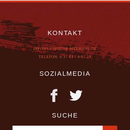
KONTAKT
INFO@SV-MOTOR-MEERANE.DE
T
ELEFON:
0 37 64 - 4 81 24
SOZIALMEDIA
SUCHE