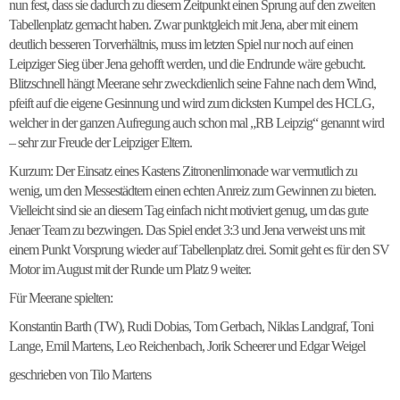
nun fest, dass sie dadurch zu diesem Zeitpunkt einen Sprung auf den zweiten
Tabellenplatz gemacht haben. Zwar punktgleich mit Jena, aber mit einem
deutlich besseren Torverhältnis, muss im letzten Spiel nur noch auf einen
Leipziger Sieg über Jena gehofft werden, und die Endrunde wäre gebucht.
Blitzschnell hängt Meerane sehr zweckdienlich seine Fahne nach dem Wind,
pfeift auf die eigene Gesinnung und wird zum dicksten Kumpel des HCLG,
welcher in der ganzen Aufregung auch schon mal „RB Leipzig“ genannt wird
– sehr zur Freude der Leipziger Eltern.
Kurzum: Der Einsatz eines Kastens Zitronenlimonade war vermutlich zu
wenig, um den Messestädtern einen echten Anreiz zum Gewinnen zu bieten.
Vielleicht sind sie an diesem Tag einfach nicht motiviert genug, um das gute
Jenaer Team zu bezwingen. Das Spiel endet 3:3 und Jena verweist uns mit
einem Punkt Vorsprung wieder auf Tabellenplatz drei. Somit geht es für den SV
Motor im August mit der Runde um Platz 9 weiter.
Für Meerane spielten:
Konstantin Barth (TW), Rudi Dobias, Tom Gerbach, Niklas Landgraf, Toni
Lange, Emil Martens, Leo Reichenbach, Jorik Scheerer und Edgar Weigel
geschrieben von Tilo Martens