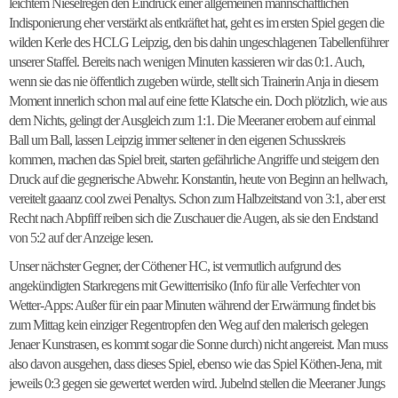
leichtem Nieselregen den Eindruck einer allgemeinen mannschaftlichen
Indisponierung eher verstärkt als entkräftet hat, geht es im ersten Spiel gegen die
wilden Kerle des HCLG Leipzig, den bis dahin ungeschlagenen Tabellenführer
unserer Staffel. Bereits nach wenigen Minuten kassieren wir das 0:1. Auch,
wenn sie das nie öffentlich zugeben würde, stellt sich Trainerin Anja in diesem
Moment innerlich schon mal auf eine fette Klatsche ein. Doch plötzlich, wie aus
dem Nichts, gelingt der Ausgleich zum 1:1. Die Meeraner erobern auf einmal
Ball um Ball, lassen Leipzig immer seltener in den eigenen Schusskreis
kommen, machen das Spiel breit, starten gefährliche Angriffe und steigern den
Druck auf die gegnerische Abwehr. Konstantin, heute von Beginn an hellwach,
vereitelt gaaanz cool zwei Penaltys. Schon zum Halbzeitstand von 3:1, aber erst
Recht nach Abpfiff reiben sich die Zuschauer die Augen, als sie den Endstand
von 5:2 auf der Anzeige lesen.
Unser nächster Gegner, der Cöthener HC, ist vermutlich aufgrund des
angekündigten Starkregens mit Gewitterrisiko (Info für alle Verfechter von
Wetter-Apps: Außer für ein paar Minuten während der Erwärmung findet bis
zum Mittag kein einziger Regentropfen den Weg auf den malerisch gelegen
Jenaer Kunstrasen, es kommt sogar die Sonne durch) nicht angereist. Man muss
also davon ausgehen, dass dieses Spiel, ebenso wie das Spiel Köthen-Jena, mit
jeweils 0:3 gegen sie gewertet werden wird. Jubelnd stellen die Meeraner Jungs