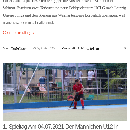
Unser Auftaktspiel bestritten wir gegen die Mix-Mannschaft von Vimaria
Weimar. Es reisten zwei Torleute und neun Feldspieler zum HCLG nach Leipzig.
Unsere Jungs sind den Spielern aus Weimar teilweise körperlich überlegen, weil
manche schon ein Jahr älter sind.
Continue reading
→
Von
29. September 2021
Mannschaft
,
mU12
Nicole Gruner
weiterlesen
1. Spieltag Am 04.07.2021 Der Männlichen U12 In