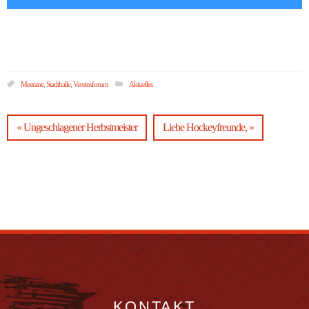
Meerane
,
Stadthalle
,
Vereinsforum
Aktuelles
« Ungeschlagener Herbstmeister
Liebe Hockeyfreunde, »
KONTAKT