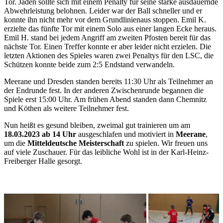
Tor. Jaden sollte sich mit einem Penalty für seine starke ausdauernde
Abwehrleistung belohnen. Leider war der Ball schneller und er
konnte ihn nicht mehr vor dem Grundlinienaus stoppen. Emil K.
erzielte das fünfte Tor mit einem Solo aus einer langen Ecke heraus.
Emil H. stand bei jedem Angriff am zweiten Pfosten bereit für das
nächste Tor. Einen Treffer konnte er aber leider nicht erzielen. Die
letzten Aktionen des Spieles waren zwei Penaltys für den LSC, die
Schützen konnte beide zum 2:5 Endstand verwandeln.
Meerane und Dresden standen bereits 11:30 Uhr als Teilnehmer an
der Endrunde fest. In der anderen Zwischenrunde begannen die
Spiele erst 15:00 Uhr. Am frühen Abend standen dann Chemnitz
und Köthen als weitere Teilnehmer fest.
Nun heißt es gesund bleiben, zweimal gut trainieren um am
18.03.2023 ab 14 Uhr
ausgeschlafen und motiviert in
Meerane
,
um die
Mitteldeutsche Meisterschaft
zu spielen. Wir freuen uns
auf viele Zuschauer. Für das leibliche Wohl ist in der Karl-Heinz-
Freiberger Halle gesorgt.