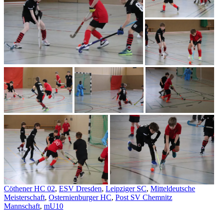
Cöthener HC 02
,
ESV Dresden
,
Leipziger SC
,
Mitteldeutsche
Meisterschaft
,
Osternienburger HC
,
Post SV Chemnitz
Mannschaft
,
mU10