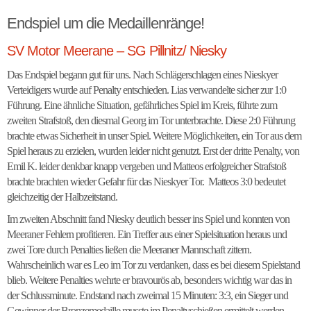
Endspiel um die Medaillenränge!
SV Motor Meerane – SG Pillnitz/ Niesky
Das Endspiel begann gut für uns. Nach Schlägerschlagen eines Nieskyer
Verteidigers wurde auf Penalty entschieden. Lias verwandelte sicher zur 1:0
Führung. Eine ähnliche Situation, gefährliches Spiel im Kreis, führte zum
zweiten Strafstoß, den diesmal Georg im Tor unterbrachte. Diese 2:0 Führung
brachte etwas Sicherheit in unser Spiel. Weitere Möglichkeiten, ein Tor aus dem
Spiel heraus zu erzielen, wurden leider nicht genutzt. Erst der dritte Penalty, von
Emil K. leider denkbar knapp vergeben und Matteos erfolgreicher Strafstoß
brachte brachten wieder Gefahr für das Nieskyer Tor. Matteos 3:0 bedeutet
gleichzeitig der Halbzeitstand.
Im zweiten Abschnitt fand Niesky deutlich besser ins Spiel und konnten von
Meeraner Fehlern profitieren. Ein Treffer aus einer Spielsituation heraus und
zwei Tore durch Penalties ließen die Meeraner Mannschaft zittern.
Wahrscheinlich war es Leo im Tor zu verdanken, dass es bei diesem Spielstand
blieb. Weitere Penalties wehrte er bravourös ab, besonders wichtig war das in
der Schlussminute. Endstand nach zweimal 15 Minuten: 3:3, ein Sieger und
Gewinner der Bronzemedaille musste im Penaltyschießen ermittelt werden.