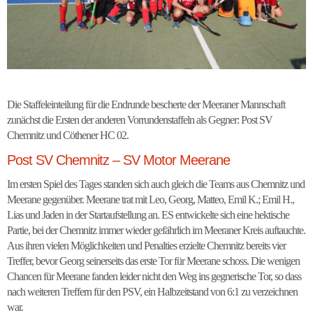
Die Staffeleinteilung für die Endrunde bescherte der Meeraner Mannschaft
zunächst die Ersten der anderen Vorrundenstaffeln als Gegner: Post SV
Chemnitz und Cöthener HC 02.
Post SV Chemnitz – SV Motor Meerane
Im ersten Spiel des Tages standen sich auch gleich die Teams aus Chemnitz und
Meerane gegenüber. Meerane trat mit Leo, Georg, Matteo, Emil K.; Emil H.,
Lias und Jaden in der Startaufstellung an. ES entwickelte sich eine hektische
Partie, bei der Chemnitz immer wieder gefährlich im Meeraner Kreis auftauchte.
Aus ihren vielen Möglichkeiten und Penalties erzielte Chemnitz bereits vier
Treffer, bevor Georg seinerseits das erste Tor für Meerane schoss. Die wenigen
Chancen für Meerane fanden leider nicht den Weg ins gegnerische Tor, so dass
nach weiteren Treffern für den PSV, ein Halbzeitstand von 6:1 zu verzeichnen
war.