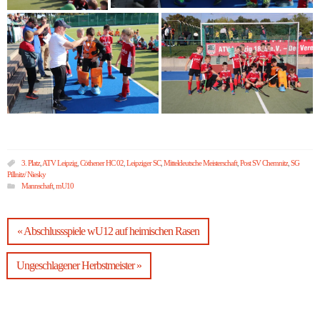
3. Platz
,
ATV Leipzig
,
Cöthener HC 02
,
Leipziger SC
,
Mitteldeutsche Meisterschaft
,
Post SV Chemnitz
,
SG
Pillnitz/ Niesky
Mannschaft
,
mU10
« Abschlussspiele wU12 auf heimischen Rasen
Ungeschlagener Herbstmeister »