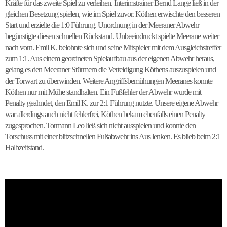
Kräfte für das zweite Spiel zu verleihen. Interimstrainer Bernd Lange ließ in der
gleichen Besetzung spielen, wie im Spiel zuvor. Köthen erwischte den besseren
Start und erzielte die 1:0 Führung. Unordnung in der Meeraner Abwehr
begünstigte diesen schnellen Rückstand. Unbeeindruckt spielte Meerane weiter
nach vorn. Emil K. belohnte sich und seine Mitspieler mit dem Ausgleichstreffer
zum 1:1. Aus einem geordneten Spielaufbau aus der eigenen Abwehr heraus,
gelang es den Meeraner Stürmern die Verteidigung Köthens auszuspielen und
der Torwart zu überwinden. Weitere Angriffsbemühungen Meeranes konnte
Köthen nur mit Mühe standhalten. Ein Fußfehler der Abwehr wurde mit
Penalty geahndet, den Emil K. zur 2:1 Führung nutzte. Unsere eigene Abwehr
war allerdings auch nicht fehlerfrei, Köthen bekam ebenfalls einen Penalty
zugesprochen. Tormann Leo ließ sich nicht ausspielen und konnte den
Torschuss mit einer blitzschnellen Fußabwehr ins Aus lenken. Es blieb beim 2:1
Halbzeitstand.