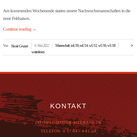
Am kommenden Wochenende starten unsere Nachwuchsmannschaften in die
neue Feldsaison.
Continue reading
→
Von
6. Mai 2022
Mannschaft
,
mU10
,
mU14
,
wU12
,
wU16
,
wU18
Nicole Gruner
weiterlesen
KONTAKT
INFO@SV-MOTOR-MEERANE.DE
T
ELEFON:
0 37 64 - 4 81 24