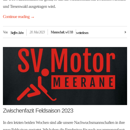
und Tresenwald ausgetragen wird.
Continue reading
→
Von
20. Mai 2023
Mannschaft
,
wU18
Steffen Jahn
weiterlesen
Zwischenfazit Feldsaison 2023
In den letzten beiden Wochen sind alle unsere Nachwuchsmannschaften in ihre
neue Feldsaison gestartet. Wir haben die Ergebnisse für euch zusammengefasst: