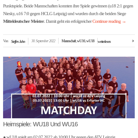
Punktspiele. Beide Mannschaften konnten ihre Spiele gewinnen (u18 2:1 gegen
Niesky, u16 7:0 gegen HCLG Leipzig) und wurden durch die beiden Siege
Mitteldeutscher Meister
. Damit geht ein erfolgreicher
Continue reading
→
Von
30. September 2022
Mannschaft
,
wU16
,
wU18
Steffen Jahn
weiterlesen
Heimspiele: WU18 Und WU16
● wU18 spielt am 02.07.2022 ab 10:00 Uhr gegen den ATV Leipzig