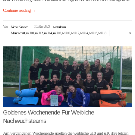
Continue reading
→
Von
10. Mai 2023
Nicole Gruner
weiterlesen
Mannschaft
,
mU10
,
mU12
,
mU14
,
mU16
,
wU10
,
wU12
,
wU14
,
wU16
,
wU18
Goldenes Wochenende Für Weibliche
Nachwuchsteams
Am vergangenen Wochenende spielten die weibliche u18 und u16 ihre letzten