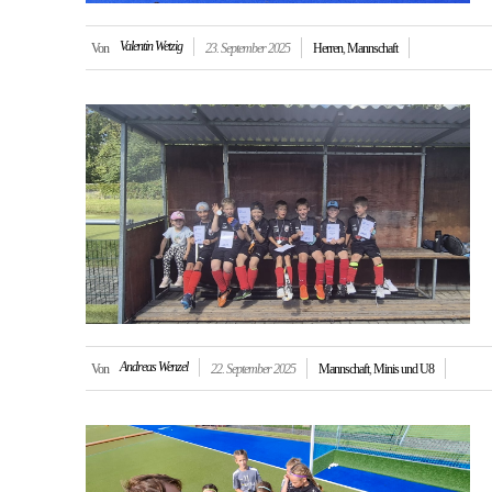
Valentin Wetzig
Von
23. September 2025
Herren
,
Mannschaft
Andreas Wenzel
Von
22. September 2025
Mannschaft
,
Minis und U8