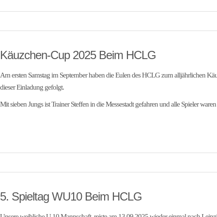
Käuzchen-Cup 2025 Beim HCLG
Am ersten Samstag im September haben die Eulen des HCLG zum alljährlichen Käuz
dieser Einladung gefolgt.
Mit sieben Jungs ist Trainer Steffen in die Messestadt gefahren und alle Spieler ware
5. Spieltag WU10 Beim HCLG
Unsere weibliche U 10 Mannschaft, reiste am 13.09.2025 wieder einmal nach Leipz