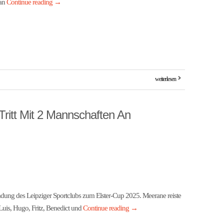
ian
Continue reading
→
weiterlesen
ritt Mit 2 Mannschaften An
dung des Leipziger Sportclubs zum Elster-Cup 2025. Meerane reiste
Luis, Hugo, Fritz, Benedict und
Continue reading
→