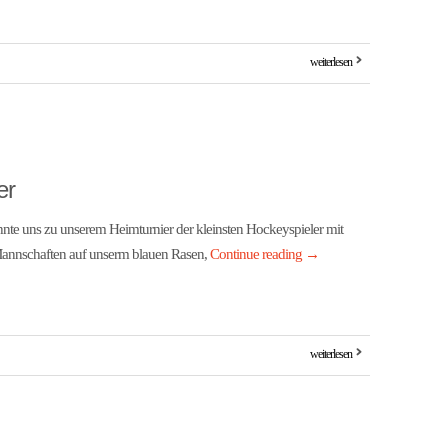
weiterlesen
er
hnte uns zu unserem Heimturnier der kleinsten Hockeyspieler mit
Mannschaften auf unserm blauen Rasen,
Continue reading
→
weiterlesen