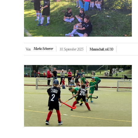
Marko Scheerer
Von
10. September 2025
Mannschaft
,
mU10