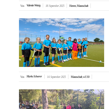
Valentin Wetzig
Von
18. September 2025
Herren
,
Mannschaft
Marko Scheerer
Von
14. September 2025
Mannschaft
,
wU10