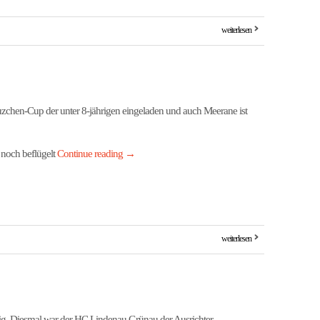
weiterlesen
chen-Cup der unter 8-jährigen eingeladen und auch Meerane ist
n noch beflügelt
Continue reading
→
weiterlesen
ig. Diesmal war der HC Lindenau Grünau der Ausrichter.