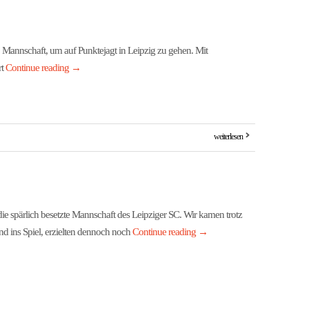
Mannschaft, um auf Punktejagt in Leipzig zu gehen. Mit
rt
Continue reading
→
weiterlesen
e spärlich besetzte Mannschaft des Leipziger SC. Wir kamen trotz
nd ins Spiel, erzielten dennoch noch
Continue reading
→