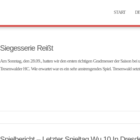
START
DE
Siegesserie Reißt
Am Sonntag, den 28.09., hatten wir den ersten richtigen Gradmesser der Saison bei u
Tresenwalder HC. Wie erwartet war es ein sehr anstrengendes Spiel. Tresenwald setz
Spielbericht – Letzter Spieltag Wu 10 In Dresd