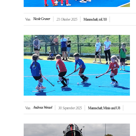
Nicole Gruner
Von
23. Oktober 2025
Mannschaft
,
mU10
Andreas Wenzel
Von
30. September 2025
Mannschaft
,
Minis und U8