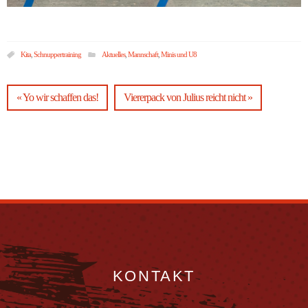
Kita
,
Schnuppertraining
Aktuelles
,
Mannschaft
,
Minis und U8
« Yo wir schaffen das!
Viererpack von Julius reicht nicht »
KONTAKT