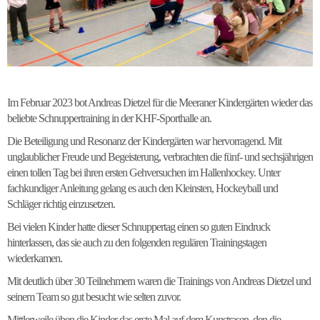
Im Februar 2023 bot Andreas Dietzel für die Meeraner Kindergärten wieder das
beliebte Schnuppertraining in der KHF-Sporthalle an.
Die Beteiligung und Resonanz der Kindergärten war hervorragend. Mit
unglaublicher Freude und Begeisterung, verbrachten die fünf- und sechsjährigen
einen tollen Tag bei ihren ersten Gehversuchen im Hallenhockey. Unter
fachkundiger Anleitung gelang es auch den Kleinsten, Hockeyball und
Schläger richtig einzusetzen.
Bei vielen Kinder hatte dieser Schnuppertag einen so guten Eindruck
hinterlassen, das sie auch zu den folgenden regulären Trainingstagen
wiederkamen.
Mit deutlich über 30 Teilnehmern waren die Trainings von Andreas Dietzel und
seinem Team so gut besucht wie selten zuvor.
Mittlerweile üben die Kinder das erste Mal auf dem Kunstrasen, den die