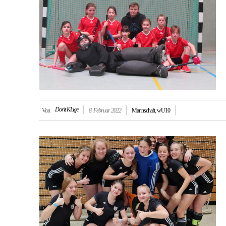
Dorit Kluge
Von
8. Februar 2022
Mannschaft
,
wU10