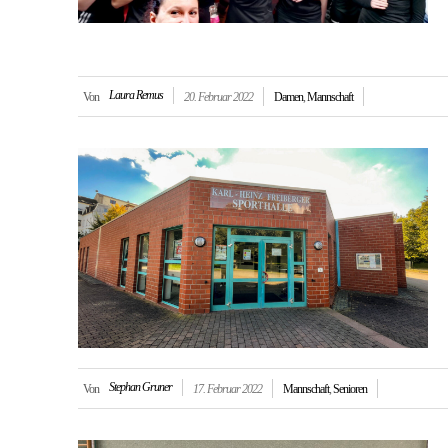
Laura Remus
Von
20. Februar 2022
Damen
,
Mannschaft
Stephan Gruner
Von
17. Februar 2022
Mannschaft
,
Senioren