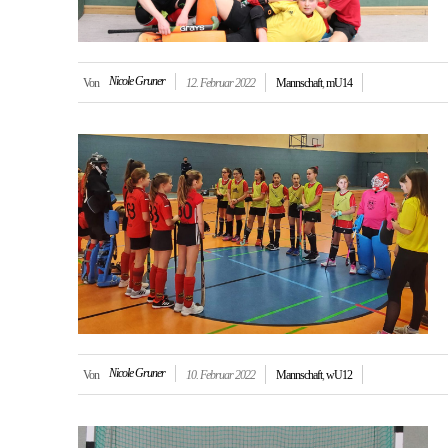
Nicole Gruner
Von
12. Februar 2022
Mannschaft
,
mU14
Nicole Gruner
Von
10. Februar 2022
Mannschaft
,
wU12