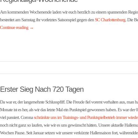
Am kommenden Wochenende laden wir euch herzlich zu einem spannenden Region
bestreitet am Samstag ihr vorletztes Saisonspiel gegen den
SC Charlottenburg
. Die B
Continue reading
→
Erster Sieg Nach 720 Tagen
Da war er, der langersehnte Schlusspfiff. Die Freude fiel vorerst verhalten aus, man h
Monate ist es her, als wir das letzte Mal ein Punktspiel gewonnen haben. Es war der 0
viel passiert. Corona
schränkte uns im Trainings- und Punktspielbetrieb immer wiede
noch nicht ganz so laufen, wie wir es uns gewünscht hätten. Unsere aktuelle Hallens
Wochen Pause. Seit Januar setzen wir unsere verkürzte Hallensaison fort, währendde