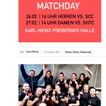
Laura Remus
Von
23. Februar 2022
Damen
,
Herren
,
Mannschaft