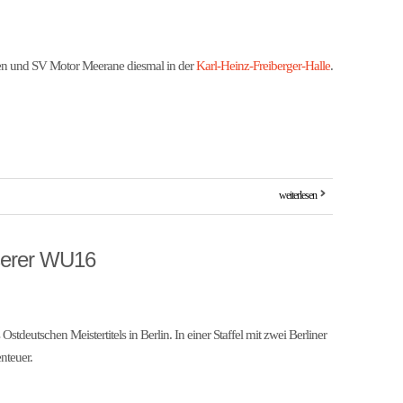
en und SV Motor Meerane diesmal in der
Karl-Heinz-Freiberger-Halle
.
weiterlesen
serer WU16
deutschen Meistertitels in Berlin. In einer Staffel mit zwei Berliner
nteuer.