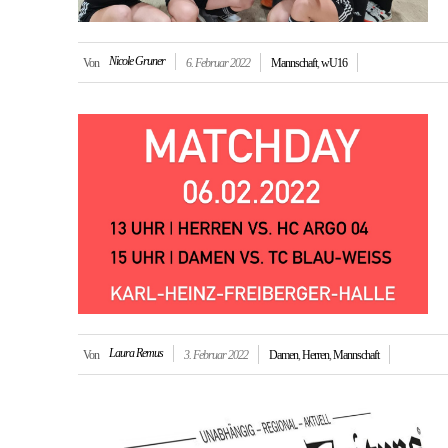
Nicole Gruner
Von
6. Februar 2022
Mannschaft
,
wU16
Laura Remus
Von
3. Februar 2022
Damen
,
Herren
,
Mannschaft